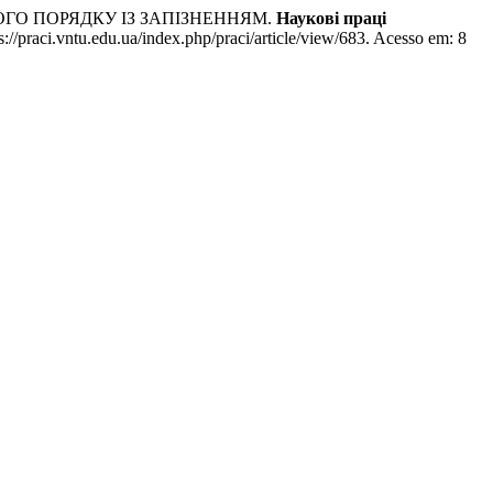
ОГО ПОРЯДКУ ІЗ ЗАПІЗНЕННЯМ.
Наукові праці
//praci.vntu.edu.ua/index.php/praci/article/view/683. Acesso em: 8