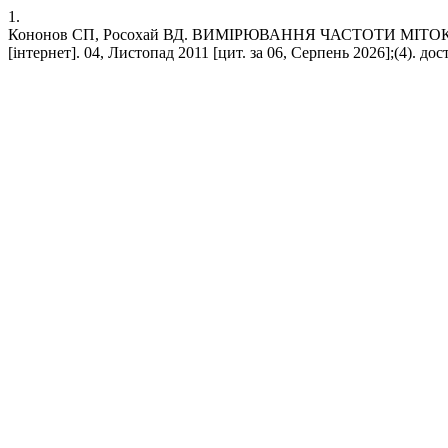
1.
Кононов СП, Росохай ВД. ВИМІРЮВАННЯ ЧАСТОТИ МІТО
[інтернет]. 04, Листопад 2011 [цит. за 06, Серпень 2026];(4). досту