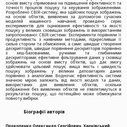
основі вмісту спрямована на підвищення ефективності та
точності процесів пошуку та керування зображеннями.
Розроблено CBIR-систему, яка здійснює пошук зображень
на основі об’єктів, виявлених за допомогою сучасних
моделей машинного навчання; проведено серію
експериментів для оцінювання ефективності та якості
пошуку у великих сховищах зображень із використанням
запропонованої CBIR-системи. Експерименти порівняли її
продуктивність з наявними методами, підкресливши її
сильні сторони та обмеження, а саме: швидше створення
дескрипторів, швидше порівняння дескрипторів порівняно
з хеш-базованими, ручними та глибинними
дескрипторами; ефективне фільтрування даних у сховищі
зображень на основі вмісту об’єктів, що дає змогу
здійснювати цільовий пошук; вища якість і швидкість
пошуку зображень у великих депозитаріях даних
порівняно з аналогами. Водночас ефективність системи
значною мірою залежить від якості моделі та даних,
використаних для виявлення об’єктів, оскільки
зображення без виявлених об’єктів не з’являтимуться в
результатах пошуку, що потенційно може обмежувати
повноту вибірки.
Біографії авторів
Прокопенко Олександр Сергійович,
Харківський