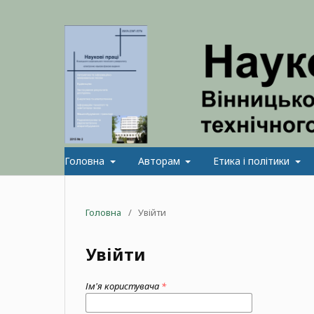
Головна
Авторам
Етика і політики
Головна
/
Увійти
Увійти
Ім'я користувача
*