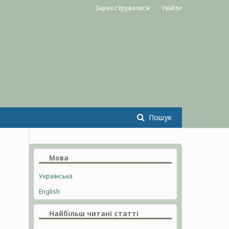
Зареєструватися
Увійти
Пошук
Мова
Українська
English
Найбільш читані статті