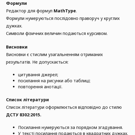
Формули
Редактор для формул
MathType
.
Формули нумеруються послідовно праворуч у круглих
дужках.
Символи фізичних величин подаються курсивом.
Висновки
Висновки є стислим узагальненням отриманих
результатів. Не допускається:
цитування джерел;
посилання на рисунки або таблиці;
повторення анотації.
Список літератури
Список літератури оформлюється відповідно до стилю
ДСТУ 8302:2015.
Посилання нумеруються за порядком згадування.
У тексті посилання подаються в квадратних дужках.