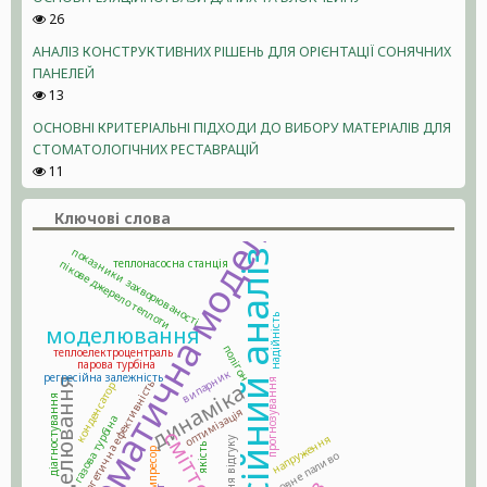
26
АНАЛІЗ КОНСТРУКТИВНИХ РІШЕНЬ ДЛЯ ОРІЄНТАЦІЇ СОНЯЧНИХ
ПАНЕЛЕЙ
13
ОСНОВНІ КРИТЕРІАЛЬНІ ПІДХОДИ ДО ВИБОРУ МАТЕРІАЛІВ ДЛЯ
СТОМАТОЛОГІЧНИХ РЕСТАВРАЦІЙ
11
математична модель
Ключові слова
показники захворюваності
регресійний аналіз
теплонасосна станція
пікове джерело теплоти
надійність
моделювання
полігон
теплоелектроцентраль
парова турбіна
випарник
регресійна залежність
прогнозування
енергетична ефективність
динаміка
конденсатор
діагностування
оптимізація
газова турбіна
напруження
поверхня відгуку
якість
компресор
умовне паливо