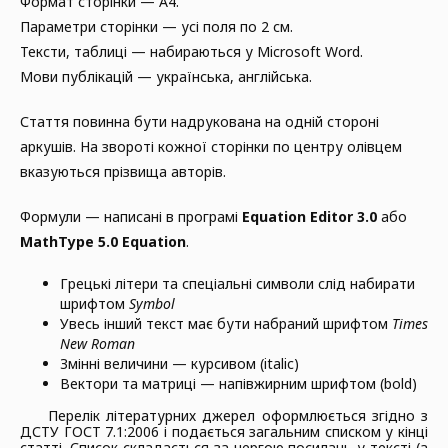
Формат сторінки — А4.
Параметри сторінки — усі поля по 2 см.
Тексти, таблиці — набираються у Microsoft Word.
Мови публікацій — українська, англійська.
Стаття повинна бути надрукована на одній стороні
аркушів. На звороті кожної сторінки по центру олівцем
вказуються прізвища авторів.
Формули — написані в програмі
Equation Editor 3.0
або
MathType 5.0 Equation
.
Грецькі літери та спеціальні символи слід набирати
шрифтом
Symbol
Увесь інший текст має бути набраний шрифтом
Times
New Roman
Змінні величини — курсивом (italic)
Вектори та матриці — напівжирним шрифтом (bold)
Перелік літературних джерел оформлюється згідно з
ДСТУ ГОСТ 7.1:2006 і подається загальним списком у кінці
статті. Список складається за чергою посилань у тексті (а