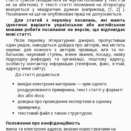
не за абеткою). У тексті статті посилання на літературу
вказуються у квадратних дужках (наприклад, [1, 2] ).
Посилання на ще не опубліковані праці не допускаються.
Для статей з переліку посилань, які мають
ідентичні варіанти українською або англійською
мовами робити посилання на версію, що відповідає
мові статті.
Після переліку літературних джерел, пропустивши
один рядок, наводиться довідка про авторів, яка містить
окремо для кожного з авторів: прізвище, ім'я та по-
батькові, науковий ступінь, вчене звання, посаду, назву
підрозділу (кафедри) та організації, поштову адресу,
особисту контактну інформацію (телефони, факс, e-mail,
адресу www сайту).
До статті додаються:
вихідні електронні матеріали — крім одного
роздрукованого примірника, текст статті у форматі
doc або docx;
довідка про проведення експертизи в одному
примірнику;
текстовий файл з такою структурою.
Положення про конфіденційність
Імена та електронні адреси, вказані користувачами на