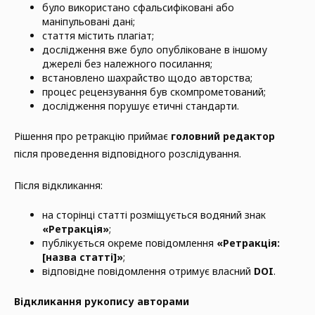
було використано сфальсифіковані або
маніпульовані дані;
стаття містить плагіат;
дослідження вже було опубліковане в іншому
джерелі без належного посилання;
встановлено шахрайство щодо авторства;
процес рецензування був скомпрометований;
дослідження порушує етичні стандарти.
Рішення про ретракцію приймає
головний редактор
після проведення відповідного розслідування.
Після відкликання:
на сторінці статті розміщується водяний знак
«Ретракція»
;
публікується окреме повідомлення
«Ретракція:
[назва статті]»
;
відповідне повідомлення отримує власний
DOI
.
Відкликання рукопису авторами