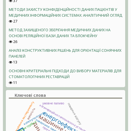
37
МЕТОДИ ЗАХИСТУ КОНФІДЕНЦІЙНОСТІ ДАНИХ ПАЦІЄНТІВ У
МЕДИЧНИХ ІНФОРМАЦІЙНИХ СИСТЕМАХ: АНАЛІТИЧНИЙ ОГЛЯД
27
МЕТОД ЗАХИЩЕНОГО ЗБЕРІГАННЯ МЕДИЧНИХ ДАНИХ НА
ОСНОВІ РЕЛЯЦІЙНОЇ БАЗИ ДАНИХ ТА БЛОКЧЕЙНУ
26
АНАЛІЗ КОНСТРУКТИВНИХ РІШЕНЬ ДЛЯ ОРІЄНТАЦІЇ СОНЯЧНИХ
ПАНЕЛЕЙ
13
ОСНОВНІ КРИТЕРІАЛЬНІ ПІДХОДИ ДО ВИБОРУ МАТЕРІАЛІВ ДЛЯ
СТОМАТОЛОГІЧНИХ РЕСТАВРАЦІЙ
11
Ключові слова
планування експерименту
умовне паливо
поверхня відгуку
когенераційно-теплонасосна установка
вологість
енергоефективність
котел-утилізатор
машинне навчання
показники захворюваності
газова турбіна