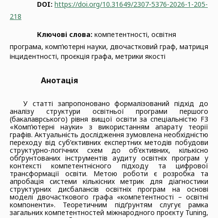
DOI:
https://doi.org/10.31649/2307-5376-2026-1-205-
218
Ключові слова:
компетентності, освітня
програма, комп’ютерні науки, двочастковий граф, матриця
інцидентності, проєкція графа, метрики якості
Анотація
У статті запропоновано формалізований підхід до
аналізу структури освітньої програми першого
(бакалаврського) рівня вищої освіти за спеціальністю F3
«Комп’ютерні науки» з використанням апарату теорії
графів. Актуальність дослідження зумовлена необхідністю
переходу від суб’єктивних експертних методів побудови
структурно-логічних схем до об’єктивних, кількісно
обґрунтованих інструментів аудиту освітніх програм у
контексті компетентнісного підходу та цифрової
трансформації освіти. Метою роботи є розробка та
апробація системи кількісних метрик для діагностики
структурних дисбалансів освітніх програм на основі
моделі двочасткового графа «компетентності – освітні
компоненти». Теоретичним підґрунтям слугує рамка
загальних компетентностей міжнародного проєкту Tuning,