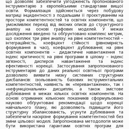
що дозволяє забезпечити узгодженість пропонованого
інструментарію з європейськими стандартами вищої
освіти. Формалізація здійснюється через побудову
матриці інцидентності з подальшим її проєктуванням на
простори компетентностей та освітніх компонентів, що
уможливлює перехід від якісних описів до структурного
аналізу на основі графових моделей. У межах
дослідження введено та обґрунтовано комплекс метрик,
що охоплює три рівні аналізу: на рівні компетентностей –
інтеграційність, коефіцієнт стійкості (рівномірність
формування в часі), коефіцієнт дублювання; на рівні
освітніх компонентів – дидактичне навантаження та
індекс критичності; на рівні програми в цілому – індекс
зв’язності, дисперсія навантаження та індекс
ефективності корекції. Застосування запропонованого
інструментарію до даних реальної освітньої програми
дозволило виявити низку системних структурних
дисбалансів: ізольованість базових інструментальних
компетентностей, наявність як «перевантажених», так і
«нефункціональних» дисциплін, а також змістове
дублювання в межах кількох освітніх компонентів. На
основі отриманих кількісних показників сформульовано
науково обґрунтовані рекомендації щодо корекції
навчального плану, які дозволяють підвищити його
структурну збалансованість, усунути дублювання та
забезпечити наскрізне формування компетентностей без
зміни цільової моделі. Запропонована методологія може
бути використана гарантами освітніх програм для