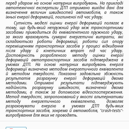
перед ударом на основі натурних випробувань. На прикладі
автотехнічної експертизи ДТП отримано вихідні дані для
визначення величин швидкостей автомобілів, а також
їхньої енергії деформацій, поглиненої під час удару.
Сутність моделі оцінки енергії деформацій полягає в
тому, що будь-який непружний удар між транспортними
засобами приводиться до еквівалентного пружного удару,
за якого враховують сумарні енергетичні витрати, які
складаютьсяз роботи деформації, роботи сил опору
переміщенням транспортних засобів у процесі відкидання
після удару й кінетичних втрат під час удару.
Достовірність розробленого методу оцінки енергії
деформацій автотранспортних засобів підтверджена в
умовах ДТП. На основі натурних випробувань енергія
деформації визначена методом енергетичного еквівалента
й методом твердості. Показана задовільна збіжність
результатів розрахунку енергії деформацій двома
методами. Отримані результати підтверджують
надійність розрахунку швидкості, визначеної двома
методами, а також за допомогою відеоспостереження.
Метод твердості, запропонований у якості альтернативи
методу енергетичного еквівалента, дозволяє
розраховувати енергію в умовах ДТП будь-яких
транспортних засобів, зокрема й автомобілів, "crash-tests"-
випробування для яких не проводять.