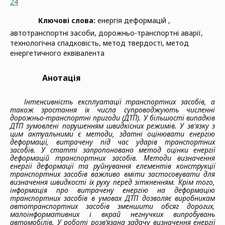
24
Ключові слова:
енергія деформацій ,
автотранспортні засоби, дорожньо-транспортні аварії,
технологічна спадковість, метод твердості, метод
енергетичного еквівалента
Анотація
Інтенсивність експлуатації транспортних засобів, а
також зростання їх числа супроводжують численні
дорожньо-транспортні пригоди (ДТП). У більшості випадків
ДТП зумовлені порушенням швидкісних режимів. У зв'язку з
цим актуальними є методи, здатні оцінювати енергію
деформації, витрачену під час ударів транспортних
засобів. У статті запропоновано метод оцінки енергії
деформацій транспортних засобів. Методи визначення
енергії деформації та руйнування елементів конструкції
транспортних засобів важливо вміти застосовувати для
визначення швидкості їх руху перед зіткненням. Крім того,
інформація про витрачену енергію на деформацію
транспортних засобів в умовах ДТП дозволяє виробникам
автотранспортних засобів зменшити обсяг дорогих,
малоінформативних і вкрай негнучких випробувань
автомобілів. У роботі розв’язана задачу
визначення енергії