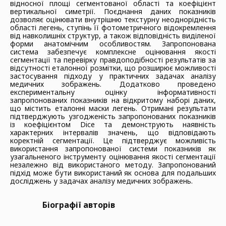
відносної площі сегментованої області та коефіцієнт
вертикальної симетрії. Поєднання даних показників
дозволяє оцінювати внутрішню текстурну неоднорідність
області легень, ступінь її фотометричного відокремлення
від навколишніх структур, а також відповідність виділеної
форми анатомічним особливостям. Запропонована
система забезпечує комплексне оцінювання якості
сегментації та перевірку правдоподібності результатів за
відсутності еталонної розмітки, що розширює можливості
застосування підходу у практичних задачах аналізу
медичних зображень. Додатково проведено
експериментальну оцінку інформативності
запропонованих показників на відкритому наборі даних,
що містить еталонні маски легень. Отримані результати
підтверджують узгодженість запропонованих показників
із коефіцієнтом Dice та демонструють наявність
характерних інтервалів значень, що відповідають
коректній сегментації. Це підтверджує можливість
використання запропонованої системи показників як
узагальненого інструменту оцінювання якості сегментації
незалежно від використаного методу. Запропонований
підхід може бути використаний як основа для подальших
досліджень у задачах аналізу медичних зображень.
Біографії авторів