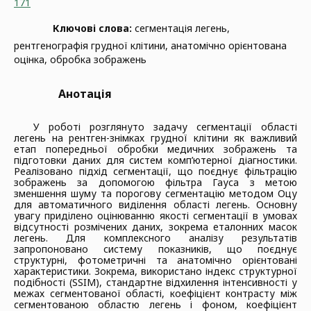
171
Ключові слова:
сегментація легень,
рентгенографія грудної клітини, анатомічно орієнтована
оцінка, обробка зображень
Анотація
У роботі розглянуто задачу сегментації області
легень на рентген-знімках грудної клітини як важливий
етап попередньої обробки медичних зображень та
підготовки даних для систем комп’ютерної діагностики.
Реалізовано підхід сегментації, що поєднує фільтрацію
зображень за допомогою фільтра Гауса з метою
зменшення шуму та порогову сегментацію методом Оцу
для автоматичного виділення області легень. Основну
увагу приділено оцінюванню якості сегментації в умовах
відсутності розмічених даних, зокрема еталонних масок
легень. Для комплексного аналізу результатів
запропоновано систему показників, що поєднує
структурні, фотометричні та анатомічно орієнтовані
характеристики. Зокрема, використано індекс структурної
подібності (SSIM), стандартне відхилення інтенсивності у
межах сегментованої області, коефіцієнт контрасту між
сегментованою областю легень і фоном, коефіцієнт