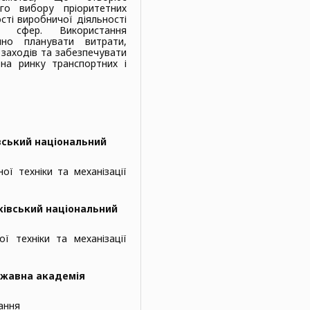
го вибору пріоритетних
сті виробничої діяльності
ї сфер. Використання
мно планувати витрати,
 заходів та забезпечувати
на ринку транспортних і
вський національний
ої техніки та механізації
ківський національний
ї техніки та механізації
жавна академія
ання