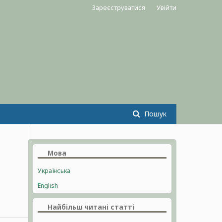
Зареєструватися
Увійти
Пошук
Мова
Українська
English
Найбільш читані статті