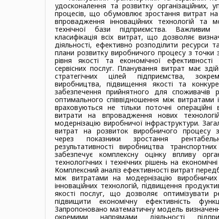
удосконалення та розвитку організаційних, уп
процесів, що обумовлює зростання витрат на 
впровадження інноваційних технологій та мо
технічної бази підприємства. Важливим
класифікація всіх витрат, що дозволяє визна
діяльності, ефективно розподілити ресурси 
плани розвитку виробничого процесу з точки 
рівня якості та економічної ефективності
сервісних послуг. Планування витрат має зді
стратегічних цілей підприємства, зокре
виробництва, підвищення якості та конкуре
забезпечення прийнятного для споживачів р
оптимального співвідношення між витратами 
враховуються не тільки поточні операційні в
витрати на впровадження нових технологій,
модернізацію виробничої інфраструктури. Зага
витрат на розвиток виробничого процесу з
через показники зростання рентабель
результативності виробництва транспортних
забезпечує комплексну оцінку впливу органі
технологічних і технічних рішень на економічн
Комплексний аналіз ефективності витрат передб
між витратами на модернізацію виробничих
інноваційних технологій, підвищення продукти
якості послуг, що дозволяє оптимізувати р
підвищити економічну ефективність функці
Запропоновано математичну модель визначенн
окремими напрямами діяльності підп