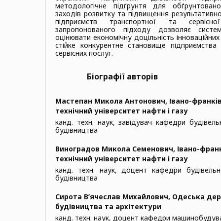
методологічне підґрунтя для обґрунтовано
заходів розвитку та підвищення результативно
підприємств транспортної та сервісно
запропонованого підходу дозволяє систе
оцінювати економічну доцільність інноваційних
стійке конкурентне становище підприємства 
сервісних послуг.
Біографії авторів
Мастепан Микола Антонович,
Івано-франкі
технічний університет нафти і газу
канд. техн. наук, завідувач кафедри будівельн
будівництва
Виноградов Микола Семенович,
Івано-фран
технічний університет нафти і газу
канд. техн. наук, доцент кафедри будівельно
будівництва
Сирота В’ячеслав Михайлович,
Одеська дер
будівництва та архітектури
канд. техн. наук, доцент кафедри машинобудув