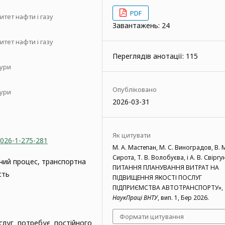
PDF
тет нафти і газу
Завантажень: 24
тет нафти і газу
Переглядів анотації: 115
тури
Опубліковано
тури
2026-03-31
Як цитувати
2026-1-275-281
М. А. Мастепан, М. С. Виноградов, В. 
Сирота, Т. В. Волобуєва, і А. В. Свіргу
чий процес, транспортна
ПИТАННЯ ПЛАНУВАННЯ ВИТРАТ НА
сть
ПІДВИЩЕННЯ ЯКОСТІ ПОСЛУГ
ПІДПРИЄМСТВА АВТОТРАНСПОРТУ»,
НаукПраці ВНТУ
, вип. 1, Бер 2026.
Формати цитування
слуг потребує постійного