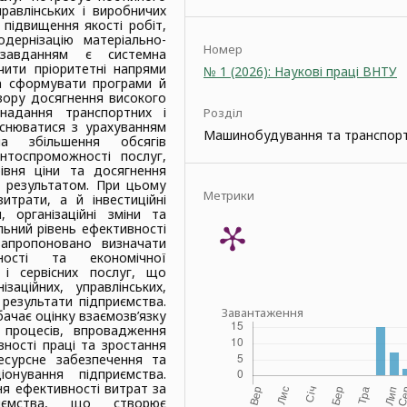
равлінських і виробничих
підвищення якості робіт,
дернізацію матеріально-
Номер
 завданням є системна
чити пріоритетні напрями
№ 1 (2026): Наукові праці ВНТУ
та сформувати програми й
зору досягнення високого
 надання транспортних і
Розділ
йснюватися з урахуванням
Машинобудування та транспор
ма збільшення обсягів
нтоспроможності послуг,
івня ціни та досягнення
і результатом. При цьому
Метрики
итрати, а й інвестиційні
 організаційні зміни та
льний рівень ефективності
апропоновано визначати
ності та економічної
 і сервісних послуг, що
заційних, управлінських,
і результати підприємства.
Завантаження
ачає оцінку взаємозв’язку
 процесів, впровадження
вності праці та зростання
есурсне забезпечення та
онування підприємства.
я ефективності витрат за
риємства, що створює