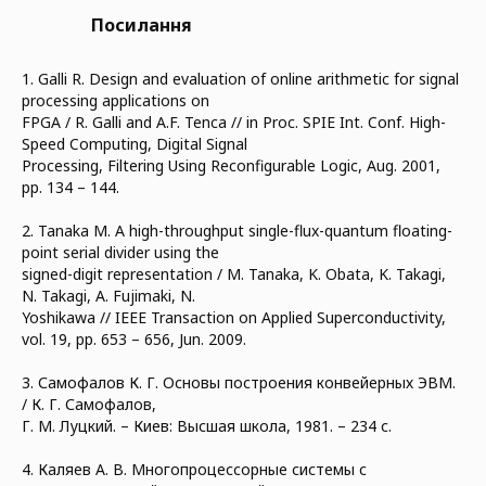
Посилання
1. Galli R. Design and evaluation of online arithmetic for signal
processing applications on
FPGA / R. Galli and A.F. Tenca // in Proc. SPIE Int. Conf. High-
Speed Computing, Digital Signal
Processing, Filtering Using Reconfigurable Logic, Aug. 2001,
pp. 134 – 144.
2. Tanaka M. A high-throughput single-flux-quantum floating-
point serial divider using the
signed-digit representation / M. Tanaka, K. Obata, K. Takagi,
N. Takagi, A. Fujimaki, N.
Yoshikawa // IEEE Transaction on Applied Superconductivity,
vol. 19, pp. 653 – 656, Jun. 2009.
3. Самофалов К. Г. Основы построения конвейерных ЭВМ.
/ К. Г. Самофалов,
Г. М. Луцкий. – Киев: Высшая школа, 1981. – 234 с.
4. Каляев А. В. Многопроцессорные системы с