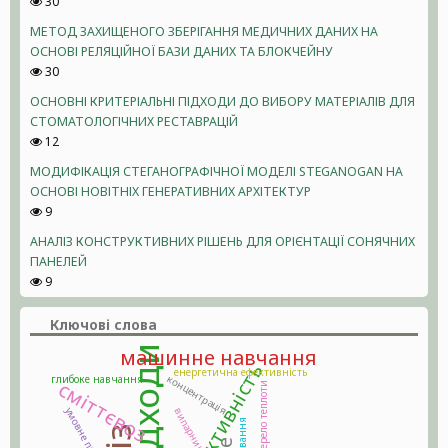
30
МЕТОД ЗАХИЩЕНОГО ЗБЕРІГАННЯ МЕДИЧНИХ ДАНИХ НА
ОСНОВІ РЕЛЯЦІЙНОЇ БАЗИ ДАНИХ ТА БЛОКЧЕЙНУ
30
ОСНОВНІ КРИТЕРІАЛЬНІ ПІДХОДИ ДО ВИБОРУ МАТЕРІАЛІВ ДЛЯ
СТОМАТОЛОГІЧНИХ РЕСТАВРАЦІЙ
12
МОДИФІКАЦІЯ СТЕГАНОГРАФІЧНОЇ МОДЕЛІ STEGANOGAN НА
ОСНОВІ НОВІТНІХ ГЕНЕРАТИВНИХ АРХІТЕКТУР
9
АНАЛІЗ КОНСТРУКТИВНИХ РІШЕНЬ ДЛЯ ОРІЄНТАЦІЇ СОНЯЧНИХ
ПАНЕЛЕЙ
9
Ключові слова
машинне навчання
енергетична ефективність
концентрація
глибоке навчання
сміттєвоз
пікове джерело теплоти
умовне паливо
випарник