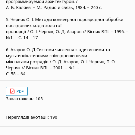
программируемой архитектурой. /
А. В. Каляев. – М.: Радио и связь, 1984. – 240 с.
5. Черняк О. І. Методи конвеєрної порозрядної обробки
послідовних кодів золотої
пропорції / О. І. Черняк, О. Д. Азаров // Вісник ВПІ. – 1996. –
№1. – С. 14 – 17.
6. Азаров О. Д.Системи числення з адитивними та
мультиплікативними співвідношеннями
між вагами розрядів / О. Д. Азаров, О. І. Черняк, П. О.
Черняк // Вісник ВПІ. – 2001. – №1. –
С. 58 – 64.
PDF
Завантажень: 103
Переглядів анотації: 190