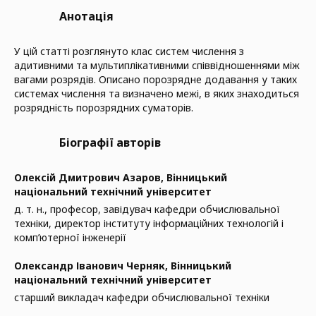
Анотація
У цій статті розглянуто клас систем числення з
адитивними та мультиплікативними співвідношеннями між
вагами розрядів. Описано порозрядне додавання у таких
системах числення та визначено межі, в яких знаходиться
розрядність порозрядних суматорів.
Біографії авторів
Олексій Дмитрович Азаров,
Вінницький
національний технічний університет
д. т. н., професор, завідувач кафедри обчислювальної
техніки, директор інституту інформаційних технологій і
комп’ютерної інженерії
Олександр Іванович Черняк,
Вінницький
національний технічний університет
старший викладач кафедри обчислювальної техніки