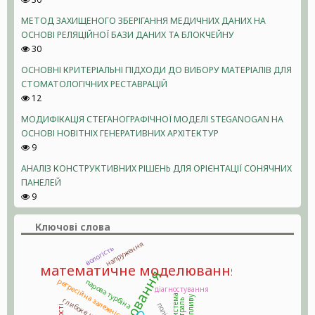
МЕТОД ЗАХИЩЕНОГО ЗБЕРІГАННЯ МЕДИЧНИХ ДАНИХ НА
ОСНОВІ РЕЛЯЦІЙНОЇ БАЗИ ДАНИХ ТА БЛОКЧЕЙНУ
30
ОСНОВНІ КРИТЕРІАЛЬНІ ПІДХОДИ ДО ВИБОРУ МАТЕРІАЛІВ ДЛЯ
СТОМАТОЛОГІЧНИХ РЕСТАВРАЦІЙ
12
МОДИФІКАЦІЯ СТЕГАНОГРАФІЧНОЇ МОДЕЛІ STEGANOGAN НА
ОСНОВІ НОВІТНІХ ГЕНЕРАТИВНИХ АРХІТЕКТУР
9
АНАЛІЗ КОНСТРУКТИВНИХ РІШЕНЬ ДЛЯ ОРІЄНТАЦІЇ СОНЯЧНИХ
ПАНЕЛЕЙ
9
Ключові слова
напруження
вологість
математичне моделювання
моделювання
регресійна залежність
парова турбіна
діагностування
полігон