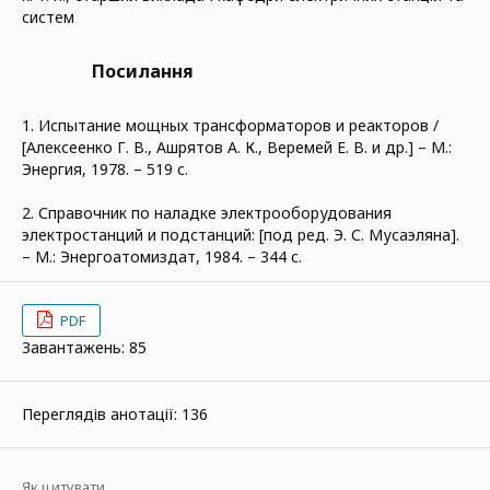
систем
Посилання
1. Испытание мощных трансформаторов и реакторов /
[Алексеенко Г. В., Ашрятов А. К., Веремей Е. В. и др.] – М.:
Энергия, 1978. – 519 с.
2. Справочник по наладке электрооборудования
электростанций и подстанций: [под ред. Э. С. Мусаэляна].
– М.: Энергоатомиздат, 1984. – 344 с.
PDF
Завантажень: 85
Переглядів анотації: 136
Як цитувати