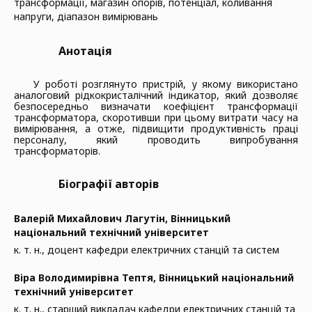
трансформації, магазин опорів, потенціал, коливання
напруги, діапазон вимірювань
Анотація
У роботі розглянуто пристрій, у якому використано
аналоговий рідкокристалічний індикатор, який дозволяє
безпосередньо визначати коефіцієнт трансформації
трансформатора, скоротивши при цьому витрати часу на
вимірювання, а отже, підвищити продуктивність праці
персоналу, який проводить випробування
трансформаторів.
Біографії авторів
Валерій Михайлович Лагутін,
Вінницький
національний технічний університет
к. т. н., доцент кафедри електричних станцій та систем
Віра Володимирівна Тептя,
Вінницький національний
технічний університет
к. т. н., старший викладач кафедри електричних станцій та