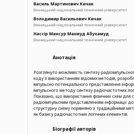
Василь Мартинович Кичак
Вінницький національний технічний університет
Володимир Васильович Кичак
Вінницький національний технічний університет
Нассір Мансур Махмуд Абухамуд
Вінницький національний технічний університет
Анотація
Розглянуто можливість синтезу радіоімпульсно
коду з використанням відомих методів, розроб
імпульсно-потенціального представлення інформ
імпульсного методу синтезу радіочастотних лог
Показано, що використання фізичних схем для 
радіоімпульсним представленням інформації до
структурну схему порівняно з традиційними ме
як базису радіочастотних логічних елементів.
Біографії авторів