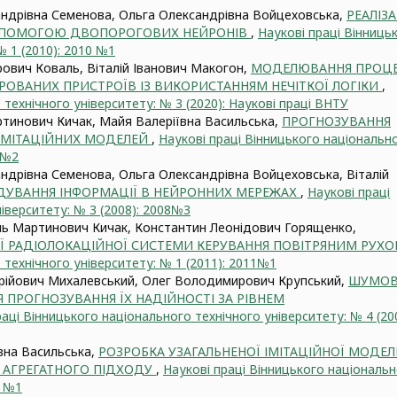
ндрівна Семенова, Ольга Олександрівна Войцеховська,
РЕАЛІЗА
ДОПОМОГОЮ ДВОПОРОГОВИХ НЕЙРОНІВ
,
Наукові праці Вінниць
№ 1 (2010): 2010 №1
ович Коваль, Віталій Іванович Макогон,
МОДЕЛЮВАННЯ ПРОЦ
РОВАНИХ ПРИСТРОЇВ ІЗ ВИКОРИСТАННЯМ НЕЧІТКОЇ ЛОГІКИ
,
технічного університету: № 3 (2020): Наукові праці ВНТУ
ртинович Кичак, Майя Валеріївна Васильська,
ПРОГНОЗУВАННЯ
 ІМІТАЦІЙНИХ МОДЕЛЕЙ
,
Наукові праці Вінницького національн
1№2
ндрівна Семенова, Ольга Олександрівна Войцеховська, Віталій
ДУВАННЯ ІНФОРМАЦІЇ В НЕЙРОННИХ МЕРЕЖАХ
,
Наукові праці
іверситету: № 3 (2008): 2008№3
ль Мартинович Кичак, Константин Леонідович Горященко,
Ї РАДІОЛОКАЦІЙНОЇ СИСТЕМИ КЕРУВАННЯ ПОВІТРЯНИМ РУХ
 технічного університету: № 1 (2011): 2011№1
рійович Михалевський, Олег Володимирович Крупський,
ШУМОВ
 ПРОГНОЗУВАННЯ ЇХ НАДІЙНОСТІ ЗА РІВНЕМ
раці Вінницького національного технічного університету: № 4 (200
вна Васильська,
РОЗРОБКА УЗАГАЛЬНЕНОЇ ІМІТАЦІЙНОЇ МОДЕЛ
І АГРЕГАТНОГО ПІДХОДУ
,
Наукові праці Вінницького національ
0 №1