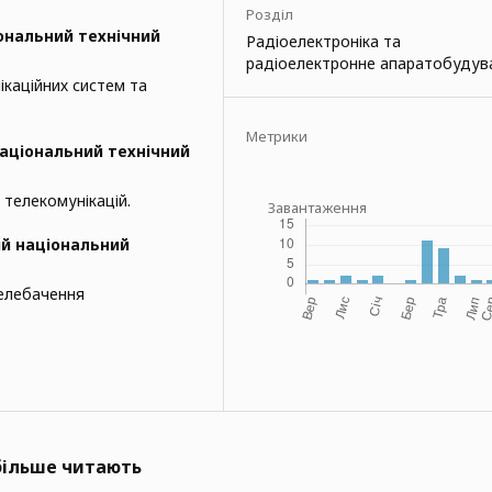
Розділ
ональний технічний
Радіоелектроніка та
радіоелектронне апаратобудув
ікаційних систем та
Метрики
аціональний технічний
 телекомунікацій.
Завантаження
й національний
телебачення
йбільше читають