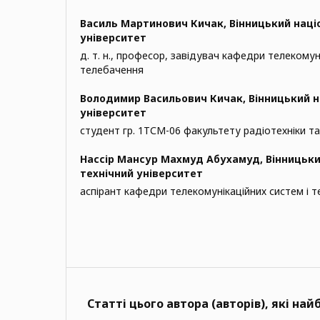
Василь Мартинович Кичак,
Вінницький наці
університет
д. т. н., професор, завідувач кафедри телекомун
телебачення
Володимир Васильович Кичак,
Вінницький н
університет
студент гр. 1ТСМ-06 факультету радіотехніки та
Нассір Мансур Махмуд Абухамуд,
Вінницьки
технічний університет
аспірант кафедри телекомунікаційних систем і 
Статті цього автора (авторів), які на