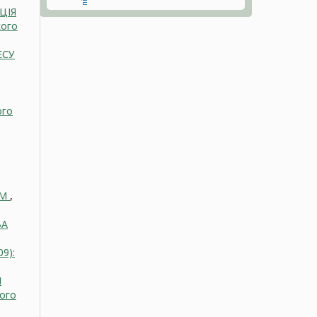
ЦІЯ
кого
ЕСУ
ого
ОМ
,
А
9):
І
ного