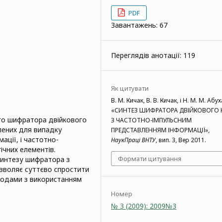
PDF
Завантажень: 67
Переглядів анотації: 119
Як цитувати
В. М. Кичак, В. В. Кичак, і Н. М. М. Абу
«СИНТЕЗ ШИФРАТОРА ДВІЙКОВОГО 
го шифратора двійкового
З ЧАСТОТНО-ІМПУЛЬСНИМ
лених для випадку
ПРЕДСТАВЛЕННЯМ ІНФОРМАЦІЇ»,
ації, і частотно-
НаукПраці ВНТУ
, вип. 3, Вер 2011.
ічних елементів.
Формати цитування
синтезу шифратора з
зволяє суттєво спростити
тодами з використанням
Номер
№ 3 (2009): 2009№3