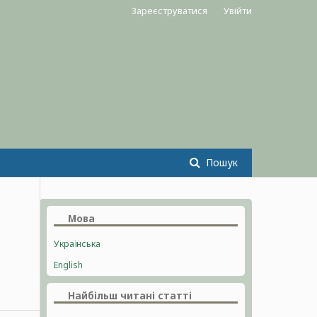
Зареєструватися
Увійти
Пошук
Мова
Українська
English
Найбільш читані статті