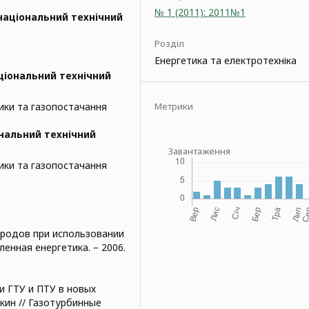
№ 1 (2011): 2011№1
національний технічний
Розділ
Енергетика та електротехніка
ціональний технічний
ики та газопостачання
Метрики
нальний технічний
Завантаження
ики та газопостачання
городов при использовании
ленная енергетика. – 2006.
ии ГТУ и ПТУ в новых
яжкин // Газотурбинные