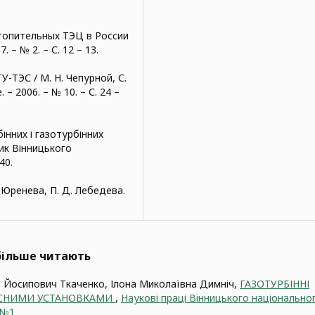
отопительных ТЭЦ в России
 – № 2. – С. 12 – 13.
-ТЭС / М. Н. Чепурной, С.
– 2006. – № 10. – С. 24 –
інних і газотурбінних
ик Вінницького
40.
 Юренева, П. Д. Лебедева.
йбільше читають
 Йосипович Ткаченко, Ілона Миколаївна Димніч,
ГАЗОТУРБІННІ
ОСНИМИ УСТАНОВКАМИ
,
Наукові праці Вінницького національно
2№1