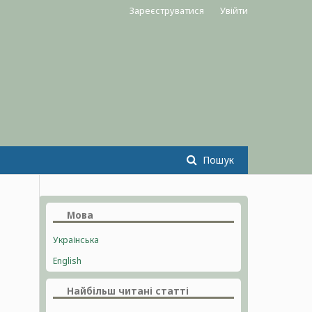
Зареєструватися
Увійти
Пошук
Мова
Українська
English
Найбільш читані статті