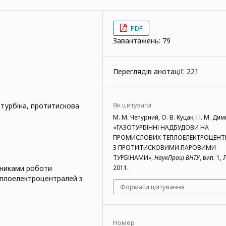
PDF
Завантажень: 79
Переглядів анотації: 221
Як цитувати
 турбіна, протитискова
М. М. Чепурний, О. В. Куцак, і І. М. Дим
«ГАЗОТУРБІННІ НАДБУДОВИ НА
ПРОМИСЛОВИХ ТЕПЛОЕЛЕКТРОЦЕНТ
З ПРОТИТИСКОВИМИ ПАРОВИМИ
ТУРБІНАМИ»,
НаукПраці ВНТУ
, вип. 1, 
зниками роботи
2011.
еплоелектроцентралей з
Формати цитування
Номер