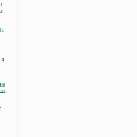
І
ці
):
НЯ
НЯ
аці
Х