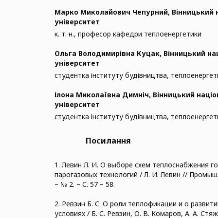
Марко Миколайович Чепурний,
Вінницький 
університет
к. т. н., професор кафедри теплоенергетики
Ольга Володимирівна Куцак,
Вінницький на
університет
студентка інституту будівництва, теплоенергет
Ілона Миколаївна Димніч,
Вінницький націо
університет
студентка інституту будівництва, теплоенергет
Посилання
1. Левин Л. И. О выборе схем теплоснабжения 
парогазовых технологий / Л. И. Левин // Промыш
– № 2. – С. 57 – 58.
2. Ревзин Б. С. О роли теплофикации и о развит
условиях / Б. С. Ревзин, О. В. Комаров, А. А. Ст