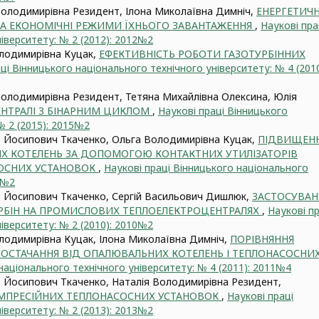
олодимирівна Резидент, Ілона Миколаївна Димніч,
ЕНЕРГЕТИЧН
ТА ЕКОНОМІЧНІ РЕЖИМИ ЇХНЬОГО ЗАВАНТАЖЕННЯ
,
Наукові пра
іверситету: № 2 (2012): 2012№2
лодимирівна Куцак,
ЕФЕКТИВНІСТЬ РОБОТИ ГАЗОТУРБІННИХ
ці Вінницького національного технічного університету: № 4 (2010
олодимирівна Резидент, Тетяна Михайлівна Олексина, Юлія
НТРАЛІ З БІНАРНИМ ЦИКЛОМ
,
Наукові праці Вінницького
№ 2 (2015): 2015№2
 Йосипович Ткаченко, Ольга Володимирівна Куцак,
ПІДВИЩЕН
Х КОТЕЛЕНЬ ЗА ДОПОМОГОЮ КОНТАКТНИХ УТИЛІЗАТОРІВ
СОСНИХ УСТАНОВОК
,
Наукові праці Вінницького національного
0№2
 Йосипович Ткаченко, Сергій Васильович Дишлюк,
ЗАСТОСУВАН
РБІН НА ПРОМИСЛОВИХ ТЕПЛОЕЛЕКТРОЦЕНТРАЛЯХ
,
Наукові пр
іверситету: № 2 (2010): 2010№2
одимирівна Куцак, Ілона Миколаївна Димніч,
ПОРІВНЯННЯ
ОСТАЧАННЯ ВІД ОПАЛЮВАЛЬНИХ КОТЕЛЕНЬ І ТЕПЛОНАСОСНИ
національного технічного університету: № 4 (2011): 2011№4
 Йосипович Ткаченко, Наталія Володимирівна Резидент,
МПРЕСІЙНИХ ТЕПЛОНАСОСНИХ УСТАНОВОК
,
Наукові праці
іверситету: № 2 (2013): 2013№2