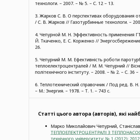
технологи. – 2007. – № 5. – С. 12 – 13.
3. Жарков С. В. О перспективах оборудования 
/ С. В. Жарков // Газотурбинные технологи. – 2007.
4. Чепурной М. Н. Эффективность применения ГТУ
Й. Ткаченко, Е. С. Корженко // Энергосбережение. 
26.
5. Чепурний М. М. Ефективність роботи паротурб
теплоелектроцентралей / М. М. Чепурний // Вісн
політехнічного інституту. – 2008. – № 2. – С. 36 – 
6. Теплотехнический справочник / Под ред. В. Н.
– М.: Энергия. – 1978. – Т. 1. – 743 с.
Статті цього автора (авторів), які на
Марко Миколайович Чепурний, Станіслав
ТЕПЛОЕЛЕКТРОЦЕНТРАЛІ З ТЕПЛОНАС
технічного університету: № 1 (2012): 201