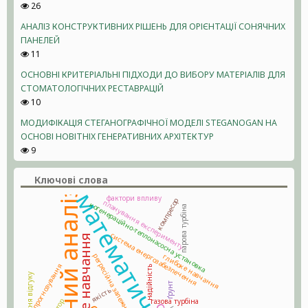
26
АНАЛІЗ КОНСТРУКТИВНИХ РІШЕНЬ ДЛЯ ОРІЄНТАЦІЇ СОНЯЧНИХ
ПАНЕЛЕЙ
11
ОСНОВНІ КРИТЕРІАЛЬНІ ПІДХОДИ ДО ВИБОРУ МАТЕРІАЛІВ ДЛЯ
СТОМАТОЛОГІЧНИХ РЕСТАВРАЦІЙ
10
МОДИФІКАЦІЯ СТЕГАНОГРАФІЧНОЇ МОДЕЛІ STEGANOGAN НА
ОСНОВІ НОВІТНІХ ГЕНЕРАТИВНИХ АРХІТЕКТУР
9
Ключові слова
регресійний аналіз
математична модель
фактори впливу
компресор
планування експерименту
когенераційно-теплонасосна установка
парова турбіна
система енергозабезпечення
машинне навчання
глибоке навчання
регресійна залежність
прогнозування
надійність
поверхня відгуку
ґрунт
якість
газова турбіна