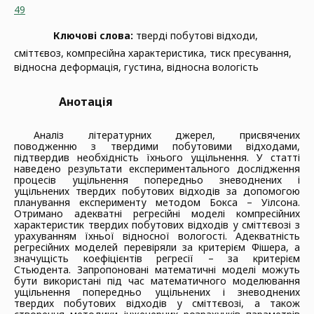
49
Ключові слова:
тверді побутові відходи,
сміттєвоз, компресійна характеристика, тиск пресування,
відносна деформація, густина, відносна вологість
Анотація
Аналіз літературних джерел, присвячених
поводженню з твердими побутовими відходами,
підтвердив необхідність їхнього ущільнення. У статті
наведено результати експериментального дослідження
процесів ущільнення попередньо зневоднених і
ущільнених твердих побутових відходів за допомогою
планування експерименту методом Бокса – Уілсона.
Отримано адекватні регресійні моделі компресійних
характеристик твердих побутових відходів у сміттєвозі з
урахуванням їхньої відносної вологості. Адекватність
регресійних моделей перевіряли за критерієм Фішера, а
значущість коефіцієнтів регресії – за критерієм
Стьюдента. Запропоновані математичні моделі можуть
бути використані під час математичного моделювання
ущільнення попередньо ущільнених і зневоднених
твердих побутових відходів у сміттєвозі, а також