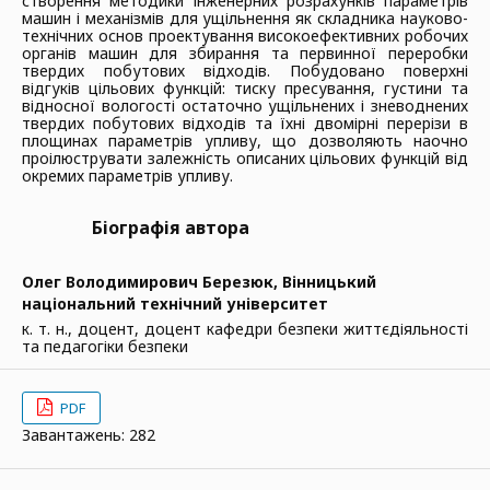
створення методики інженерних розрахунків параметрів
машин і механізмів для ущільнення як складника науково-
технічних основ проектування високоефективних робочих
органів машин для збирання та первинної переробки
твердих побутових відходів. Побудовано поверхні
відгуків цільових функцій: тиску пресування, густини та
відносної вологості остаточно ущільнених і зневоднених
твердих побутових відходів та їхні двомірні перерізи в
площинах параметрів упливу, що дозволяють наочно
проілюструвати залежність описаних цільових функцій від
окремих параметрів упливу.
Біографія автора
Олег Володимирович Березюк,
Вінницький
національний технічний університет
к. т. н., доцент, доцент кафедри безпеки життєдіяльності
та педагогіки безпеки
PDF
Завантажень: 282