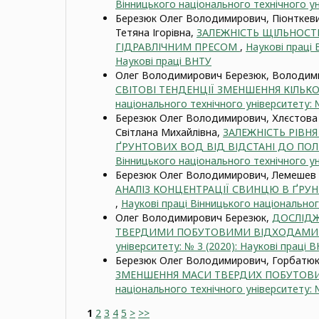
Вінницького національного технічного ун
Березюк Олег Володимирович, Піонткев
Тетяна Ігорівна,
ЗАЛЕЖНІСТЬ ЩІЛЬНОСТІ
ГІДРАВЛІЧНИМ ПРЕСОМ
,
Наукові праці 
Наукові праці ВНТУ
Олег Володимирович Березюк, Володими
СВІТОВІ ТЕНДЕНЦІЇ ЗМЕНШЕННЯ КІЛЬК
національного технічного університету: №
Березюк Олег Володимирович, Хлєстова 
Світлана Михайлівна,
ЗАЛЕЖНІСТЬ РІВН
ҐРУНТОВИХ ВОД ВІД ВІДСТАНІ ДО ПО
Вінницького національного технічного ун
Березюк Олег Володимирович, Лемешев 
АНАЛІЗ КОНЦЕНТРАЦІЇ СВИНЦЮ В ҐРУН
,
Наукові праці Вінницького національног
Олег Володимирович Березюк,
ДОСЛІДЖ
ТВЕРДИМИ ПОБУТОВИМИ ВІДХОДАМИ 
університету: № 3 (2020): Наукові праці 
Березюк Олег Володимирович, Горбатюк 
ЗМЕНШЕННЯ МАСИ ТВЕРДИХ ПОБУТОВИ
національного технічного університету: №
1
2
3
4
5
>
>>