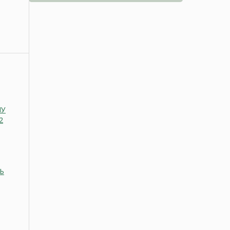
НУ
2
Ь