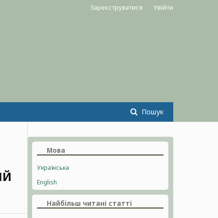
Зареєструватися
Увійти
Пошук
Мова
Українська
ІЙ
English
Найбільш читані статті