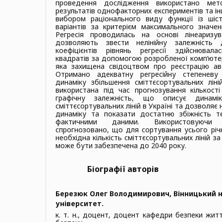
проведення дослідження використано мето
результатів однофакторних експериментів та ін
вибором раціонального виду функції із шіс
варіантів за критерієм максимального значенн
Регресія проводилась на основі лінеаризув
дозволяють звести нелінійну залежність д
коефіцієнтів рівнянь регресії здійснюва
квадратів за допомогою розробленої комп’ютер
яка захищена свідоцтвом про реєстрацію авт
Отримано адекватну регресійну степеневу 
динаміку збільшення сміттєсортувальних лін
використана під час прогнозування кількості
графічну залежність, що описує динамік
сміттєсортувальних ліній в Україні та дозволя
динаміку та показати достатню збіжність те
фактичними даними. Використовуючи 
спрогнозовано, що для сортування усього річн
необхідна кількість сміттєсортувальних ліній з
може бути забезпечена до 2040 року.
Біографії авторів
Березюк Олег Володимирович,
Вінницький 
університет.
к. т. н., доцент, доцент кафедри безпеки житт