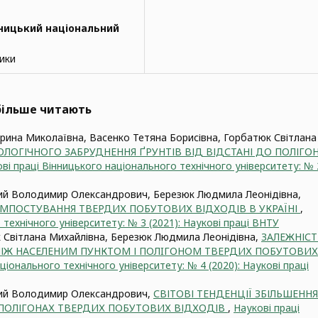
ницький національний
тики
йбільше читають
рина Миколаївна, Васенко Тетяна Борисівна, Горбатюк Світлана
ІОЛОГІЧНОГО ЗАБРУДНЕННЯ ҐРУНТІВ ВІД ВІДСТАНІ ДО ПОЛІГО
ві праці Вінницького національного технічного університету: № 
ий Володимир Олександрович, Березюк Людмила Леонідівна,
МПОСТУВАННЯ ТВЕРДИХ ПОБУТОВИХ ВІДХОДІВ В УКРАЇНІ
,
технічного університету: № 3 (2021): Наукові праці ВНТУ
Світлана Михайлівна, Березюк Людмила Леонідівна,
ЗАЛЕЖНІСТ
МІЖ НАСЕЛЕНИМ ПУНКТОМ І ПОЛIГОНОМ ТВЕРДИХ ПОБУТОВИХ
ціонального технічного університету: № 4 (2020): Наукові праці
кий Володимир Олександрович,
СВІТОВІ ТЕНДЕНЦІЇ ЗБІЛЬШЕННЯ
А ПОЛІГОНАХ ТВЕРДИХ ПОБУТОВИХ ВІДХОДІВ
,
Наукові праці