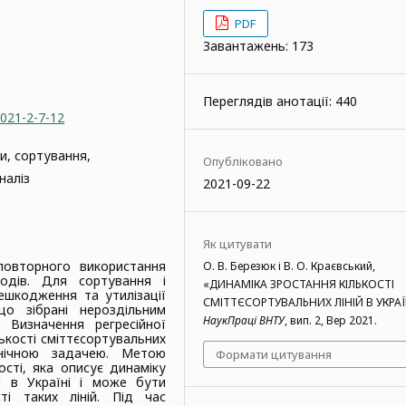
PDF
Завантажень: 173
Переглядів анотації: 440
2021-2-7-12
и, сортування,
Опубліковано
наліз
2021-09-22
Як цитувати
овторного використання
О. В. Березюк і В. О. Краєвський,
одів. Для сортування і
«ДИНАМІКА ЗРОСТАННЯ КІЛЬКОСТІ
ешкодження та утилізації
СМІТТЄСОРТУВАЛЬНИХ ЛІНІЙ В УКРАЇН
що зібрані нероздільним
НаукПраці ВНТУ
, вип. 2, Вер 2021.
. Визначення регресійної
лькості сміттєсортувальних
хнічною задачею. Метою
Формати цитування
сті, яка описує динаміку
ій в Україні і може бути
ті таких ліній. Під час