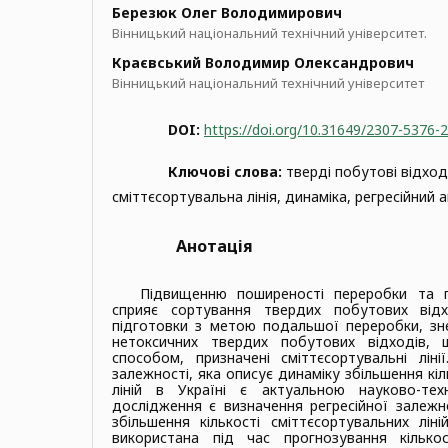
Березюк Олег Володимирович
Вінницький національний технічний університет.
Краєвський Володимир Олександрович
Вінницький національний технічний університет
DOI:
https://doi.org/10.31649/2307-5376-
Ключові слова:
тверді побутові відход
сміттєсортувальна лінія, динаміка, регресійний а
Анотація
Підвищенню поширеності переробки та п
сприяє сортування твердих побутових відх
підготовки з метою подальшої переробки, зн
нетоксичних твердих побутових відходів, 
способом, призначені сміттєсортувальні лінії
залежності, яка описує динаміку збільшення кі
ліній в Україні є актуальною науково-те
дослідження є визначення регресійної залежно
збільшення кількості сміттєсортувальних лін
використана під час прогнозування кількос