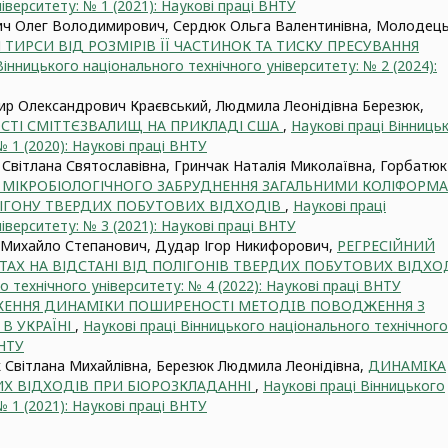
іверситету: № 1 (2021): Наукові праці ВНТУ
ич Олег Володимирович, Сердюк Ольга Валентинівна, Молодец
 ТИРСИ ВІД РОЗМІРІВ ЇЇ ЧАСТИНОК ТА ТИСКУ ПРЕСУВАННЯ
Вінницького національного технічного університету: № 2 (2024):
р Олександрович Краєвський, Людмила Леонідівна Березюк,
ОСТІ СМІТТЄЗВАЛИЩ НА ПРИКЛАДІ США
,
Наукові праці Вінниць
 1 (2020): Наукові праці ВНТУ
Світлана Святославівна, Гринчак Наталія Миколаївна, Горбатюк
Я МІКРОБІОЛОГІЧНОГО ЗАБРУДНЕННЯ ЗАГАЛЬНИМИ КОЛІФОРМ
ЛІГОНУ ТВЕРДИХ ПОБУТОВИХ ВІДХОДІВ
,
Наукові праці
іверситету: № 3 (2021): Наукові праці ВНТУ
Михайло Степанович, Дудар Ігор Никифорович,
РЕГРЕСІЙНИЙ
ТАХ НА ВІДСТАНІ ВІД ПОЛІГОНІВ ТВЕРДИХ ПОБУТОВИХ ВІДХО
о технічного університету: № 4 (2022): Наукові праці ВНТУ
ЕННЯ ДИНАМIКИ ПОШИРЕНОСТІ МЕТОДIВ ПОВОДЖЕННЯ З
В УКРАЇНІ
,
Наукові праці Вінницького національного технічного
ВНТУ
Світлана Михайлівна, Березюк Людмила Леонідівна,
ДИНАМIКА
Х ВІДХОДІВ ПРИ БІОРОЗКЛАДАННІ
,
Наукові праці Вінницького
 1 (2021): Наукові праці ВНТУ