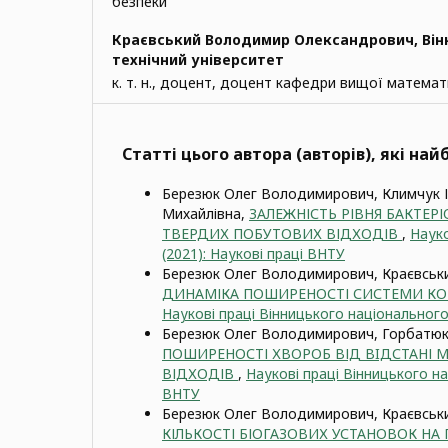
безпеки
Краєвський Володимир Олександрович,
Він
технічний університет
к. т. н., доцент, доцент кафедри вищої матема
Статті цього автора (авторів), які на
Березюк Олег Володимирович, Климчук І
Михайлівна,
ЗАЛЕЖНІСТЬ РІВНЯ БАКТЕР
ТВЕРДИХ ПОБУТОВИХ ВІДХОДІВ
,
Науко
(2021): Наукові праці ВНТУ
Березюк Олег Володимирович, Краєвськ
ДИНАМІКА ПОШИРЕНОСТІ СИСТЕМИ КО
Наукові праці Вінницького національного 
Березюк Олег Володимирович, Горбатюк 
ПОШИРЕНОСТІ ХВОРОБ ВІД ВIДСТАНІ 
ВІДХОДІВ
,
Наукові праці Вінницького на
ВНТУ
Березюк Олег Володимирович, Краєвсь
КІЛЬКОСТІ БІОГАЗОВИХ УСТАНОВОК Н