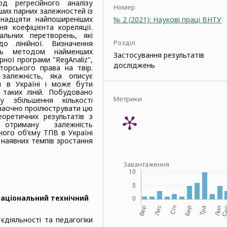
д регресійного аналізу
Номер
ших парних залежностей із
тнадцяти найпоширеніших
№ 2 (2021): Наукові праці ВНТУ
я коефіцієнта кореляції.
альних перетворень, які
Розділ
о лінійної. Визначення
лась методом найменших
Застосування результатів
ної програми "RegAnaliz",
досліджень
орського права на твір.
залежність, яка описує
ій в Україні і може бути
 таких ліній. Побудовано
Метрики
у збільшення кількості
є наочно проілюструвати цю
оретичних результатів з
отриману залежність
ого об’єму ТПВ в Україні
а наявних темпів зростання
Завантаження
національний технічний
єдіяльності та педагогіки