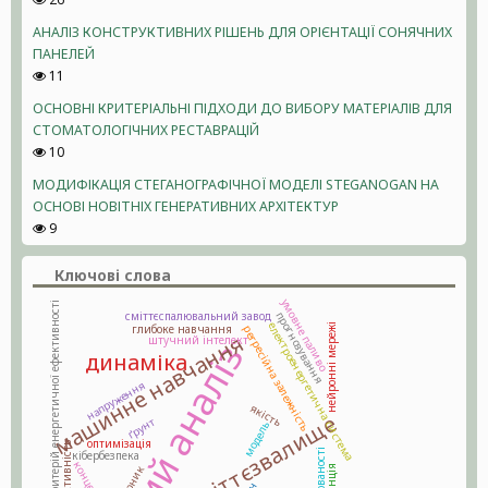
АНАЛІЗ КОНСТРУКТИВНИХ РІШЕНЬ ДЛЯ ОРІЄНТАЦІЇ СОНЯЧНИХ
ПАНЕЛЕЙ
11
ОСНОВНІ КРИТЕРІАЛЬНІ ПІДХОДИ ДО ВИБОРУ МАТЕРІАЛІВ ДЛЯ
СТОМАТОЛОГІЧНИХ РЕСТАВРАЦІЙ
10
МОДИФІКАЦІЯ СТЕГАНОГРАФІЧНОЇ МОДЕЛІ STEGANOGAN НА
ОСНОВІ НОВІТНІХ ГЕНЕРАТИВНИХ АРХІТЕКТУР
9
Ключові слова
умовне паливо
безрозмірний критерій енергетичної ефективності
сміттєспалювальний завод
прогнозування
електроенергетична система
глибоке навчання
нейронні мережі
регресійна залежність
машинне навчання
штучний інтелект
динаміка
напруження
якість
сміттєзвалище
ґрунт
модель
оптимізація
кібербезпека