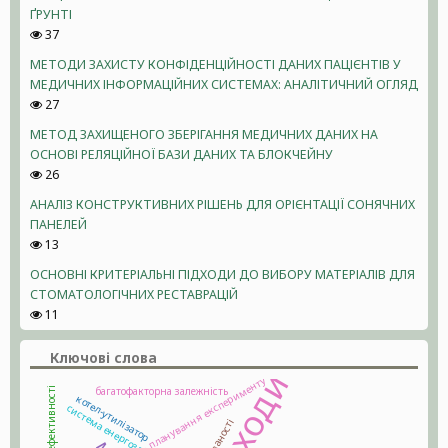
ҐРУНТІ
37
МЕТОДИ ЗАХИСТУ КОНФІДЕНЦІЙНОСТІ ДАНИХ ПАЦІЄНТІВ У
МЕДИЧНИХ ІНФОРМАЦІЙНИХ СИСТЕМАХ: АНАЛІТИЧНИЙ ОГЛЯД
27
МЕТОД ЗАХИЩЕНОГО ЗБЕРІГАННЯ МЕДИЧНИХ ДАНИХ НА
ОСНОВІ РЕЛЯЦІЙНОЇ БАЗИ ДАНИХ ТА БЛОКЧЕЙНУ
26
АНАЛІЗ КОНСТРУКТИВНИХ РІШЕНЬ ДЛЯ ОРІЄНТАЦІЇ СОНЯЧНИХ
ПАНЕЛЕЙ
13
ОСНОВНІ КРИТЕРІАЛЬНІ ПІДХОДИ ДО ВИБОРУ МАТЕРІАЛІВ ДЛЯ
СТОМАТОЛОГІЧНИХ РЕСТАВРАЦІЙ
11
Ключові слова
планування експерименту
багатофакторна залежність
котел-утилізатор
система енергозабезпечення