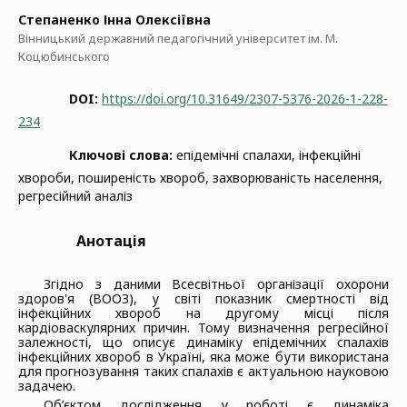
Степаненко Інна Олексіївна
Вінницький державний педагогічний університет ім. М.
Коцюбинського
DOI:
https://doi.org/10.31649/2307-5376-2026-1-228-
234
Ключові слова:
епідемічні спалахи, інфекційні
хвороби, поширеність хвороб, захворюваність населення,
регресійний аналіз
Анотація
Згідно з даними Всесвітньої організації охорони
здоров'я (ВООЗ), у світі показник смертності від
інфекційних хвороб на другому місці після
кардіоваскулярних причин. Тому визначення регресійної
залежності, що описує динаміку епідемічних спалахів
інфекційних хвороб в Україні, яка може бути використана
для прогнозування таких спалахів є актуальною науковою
задачею.
Об’єктом дослідження у роботі є динаміка