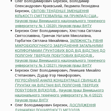
Олег Володимирович Березюк, Володимир
Олександрович Краєвський, Людмила Леонідівна
Березюк,
СВІТОВІ ТЕНДЕНЦІЇ ЗМЕНШЕННЯ
КІЛЬКОСТІ СМІТТЄЗВАЛИЩ НА ПРИКЛАДІ США
,
Наукові праці Вінницького національного технічного
університету: № 1 (2020): Наукові праці ВНТУ
Березюк Олег Володимирович, Хлєстова Світлана
Святославівна, Гринчак Наталія Миколаївна,
Горбатюк Світлана Михайлівна,
ЗАЛЕЖНІСТЬ РІВНЯ
МІКРОБІОЛОГІЧНОГО ЗАБРУДНЕННЯ ЗАГАЛЬНИМИ
КОЛІФОРМАМИ ҐРУНТОВИХ ВОД ВІД ВІДСТАНІ ДО
ПОЛІГОНУ ТВЕРДИХ ПОБУТОВИХ ВІДХОДІВ
,
Наукові праці Вінницького національного технічного
університету: № 3 (2021): Наукові праці ВНТУ
Березюк Олег Володимирович, Лемешев Михайло
Степанович, Дудар Ігор Никифорович,
РЕГРЕСІЙНИЙ АНАЛІЗ КОНЦЕНТРАЦІЇ СВИНЦЮ В
ҐРУНТАХ НА ВІДСТАНІ ВІД ПОЛІГОНІВ ТВЕРДИХ
ПОБУТОВИХ ВІДХОДІВ
,
Наукові праці Вінницького
національного технічного університету: № 4 (2022):
Наукові праці ВНТУ
Олег Володимирович Березюк,
ДОСЛІДЖЕННЯ
ДИНАМIКИ ПОШИРЕНОСТІ МЕТОДIВ