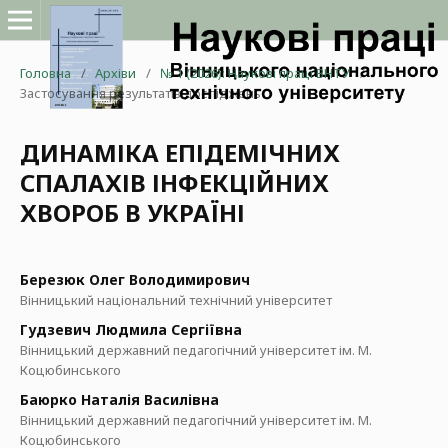
Головна
/
Архіви
/
№ 1 (2026): Наукові праці ВНТУ
/
Застосування результатів досліджень
ДИНАМІКА ЕПІДЕМІЧНИХ
СПАЛАХІВ ІНФЕКЦІЙНИХ
ХВОРОБ В УКРАЇНІ
Березюк Олег Володимирович
Вінницький національний технічний університет
Гудзевич Людмила Сергіївна
Вінницький державний педагогічний університет ім. М.
Коцюбинського
Баюрко Наталія Василівна
Вінницький державний педагогічний університет ім. М.
Коцюбинського