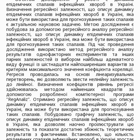
епідемічних спалахів інфекційних хвороб в Україні.
Визначення регресійної залежності, що описує динаміку
епідемічних спалахів інфекційних хвороб в Україні, яка
може бути використана для прогнозування таких спалахів
є актуальною науковою задачею. Метою дослідження є
побудова за допомогою регресійного аналізу регресійної
залежності, що описує динаміку епідемічних спалахів
інфекційних хвороб в Україні, яка може бути використана
для прогнозування таких спалахів. Під час проведення
дослідження використано метод регресійного аналізу
результатів однофакторних експериментів та інших
парних залежностей із вибором найбільш адекватного
виду функції із шістнадцяти найпоширеніших варіантів за
критерієм максимального значення коефіцієнта кореляції.
Регресія проводилась на основі лінеаризувальних
перетворень, які дозволяють звести нелінійну залежність
до лінійної. Визначення коефіцієнтів рівнянь регресії
здійснювалась методом найменших квадратів за
допомогою розробленої комп’ютерної програми
"RegAnaliz". Отримано регресійну залежність, що описує
динаміку епідемічних спалахів інфекційних хвороб в
Україні, яка може бути використана для прогнозування
таких спалахів. Побудовано графічну залежність, що
описує динаміку епідемічних спалахів інфекційних хвороб
в Україні, яка дозволяє наочно проілюструвати цю
залежність та показати достатню збіжність теоретичних
результатів з фактичними. Встановлено, що кількість
епідемічних спалахів інфекційних хвороб в Україні зростає