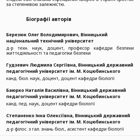
за степеневою залежністю.
Біографії авторів
Березюк Олег Володимирович,
Вінницький
національний технічний університет
д-р техн. наук, доцент, професор кафедри безпеки
життєдіяльності та педагогіки безпеки
Гудзевич Людмила Сергіївна,
Вінницький державний
педагогічний університет ім. М. Коцюбинського
канд. біол. наук, доцент, доцент кафедри біології
Баюрко Наталія Василівна,
Вінницький державний
педагогічний університет ім. М. Коцюбинського
канд. пед. наук, доцент кафедри біології
Степаненко Інна Олексіївна,
Вінницький державний
педагогічний університет ім. М. Коцюбинського
д-р філос. з гал. знань біол., асистент кафедри біології