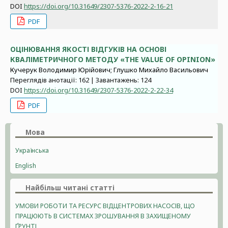
DOI
https://doi.org/10.31649/2307-5376-2022-2-16-21
PDF
ОЦІНЮВАННЯ ЯКОСТІ ВІДГУКІВ НА ОСНОВІ
КВАЛІМЕТРИЧНОГО МЕТОДУ «THE VALUE OF OPINION»
Кучерук Володимир Юрійович; Глушко Михайло Васильович
Переглядів анотації: 162 | Завантажень: 124
DOI
https://doi.org/10.31649/2307-5376-2022-2-22-34
PDF
Мова
Українська
English
Найбільш читані статті
УМОВИ РОБОТИ ТА РЕСУРС ВІДЦЕНТРОВИХ НАСОСІВ, ЩО
ПРАЦЮЮТЬ В СИСТЕМАХ ЗРОШУВАННЯ В ЗАХИЩЕНОМУ
ҐРУНТІ