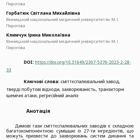
Пирогова
Горбатюк Світлана Михайлівна
Вінницький національний медичний університет ім. М. І.
Пирогова
Климчук Ірина Миколаївна
Вінницький національний медичний університет ім. М. І.
Пирогова
DOI:
https://doi.org/10.31649/2307-5376-2023-2-28-
33
Ключові слова:
сміттєспалювальний завод,
тверді побутові відходи, захворюваність, транзиторні
ішемічні атаки, регресійний аналіз
Анотація
Димові гази сміттєспалювальних заводів є складною
багатокомпонентною сумішшю із
27-ти інгредієнтів, що
можуть призвести до захворювань систем дихання та