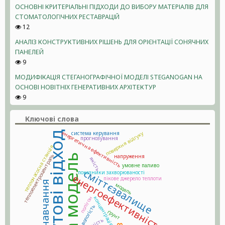
ОСНОВНІ КРИТЕРІАЛЬНІ ПІДХОДИ ДО ВИБОРУ МАТЕРІАЛІВ ДЛЯ
СТОМАТОЛОГІЧНИХ РЕСТАВРАЦІЙ
12
АНАЛІЗ КОНСТРУКТИВНИХ РІШЕНЬ ДЛЯ ОРІЄНТАЦІЇ СОНЯЧНИХ
ПАНЕЛЕЙ
9
МОДИФІКАЦІЯ СТЕГАНОГРАФІЧНОЇ МОДЕЛІ STEGANOGAN НА
ОСНОВІ НОВІТНІХ ГЕНЕРАТИВНИХ АРХІТЕКТУР
9
Ключові слова
тверді побутові відходи
енергетична ефективність
поверхня відгуку
система керування
прогнозування
теплонасосна станція
теплоелектроцентраль
напруження
якість
умовне паливо
сміттєзвалище
показники захворюваності
енергоефективність
пікове джерело теплоти
модель
полігон
концентрація
вологість
ґрунт