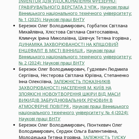
INVENTOR ДЛЯ УДОСКОНАЛЕННЯ ФРЕЗЕРНО-
ГРАВІРУВАЛЬНОГО ВЕРСТАТА З ЧПК
,
Наукові праці
Вінницького національного технічного університету:
№ 1 (2025): Наукові праці ВНТУ
Березюк Олег Володимирович, Горбатюк Світлана
Михайлівна, Хлєстова Світлана Святославівна,
Климчук Ірина Миколаївна, Шевчук Тетяна Ігорівна ,
ДИНАМІКА ЗАХВОРЮВАНОСТІ НА КЛІЩОВИЙ
ЕНЦЕФАЛІТ В МІСТІ ВІННИЦЯ
,
Наукові праці
Вінницького національного технічного університету:
№ 2 (2024): Наукові праці ВНТУ
Березюк Олег Володимирович, Гудзевич Людмила
Сергіївна, Нестерова Світлана Юріївна, Степаненко
Інна Олексіївна,
ЗАЛЕЖНІСТЬ ПОКАЗНИКІВ
ЗАХВОРЮВАНОСТІ НАСЕЛЕННЯ М. КИЇВ НА
ЗЛОЯКІСНІ НОВОУТВОРЕННЯ ШКІРИ ВІД МАСИ
ВИКИДІВ ЗАБРУДНЮВАЛЬНИХ РЕЧОВИН В
АТМОСФЕРНЕ ПОВІТРЯ
,
Наукові праці Вінницького
національного технічного університету: № 4 (2024):
Наукові праці ВНТУ
Березюк Олег Володимирович, Піонткевич Олег
Володимирович, Сердюк Ольга Валентинівна,
Молодецька Тетяна Ігорівна,
ЗАЛЕЖНІСТЬ ТИСКУ