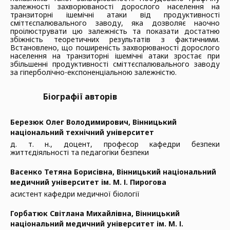
залежності захворюваності дорослого населення на
транзиторні ішемічні атаки від продуктивності
сміттєспалювального заводу, яка дозволяє наочно
проілюструвати цю залежність та показати достатню
збіжність теоретичних результатів з фактичними.
Встановлено, що поширеність захворюваності дорослого
населення на транзиторні ішемічні атаки зростає при
збільшенні продуктивності сміттєспалювального заводу
за гіперболічно-експоненціальною залежністю.
Біографії авторів
Березюк Олег Володимирович,
Вінницький
національний технічний університет
д. т. н., доцент, професор кафедри безпеки
життєдіяльності та педагогіки безпеки
Васенко Тетяна Борисівна,
Вінницький національний
медичний університет ім. М. І. Пирогова
асистент кафедри медичної біології
Горбатюк Світлана Михайлівна,
Вінницький
національний медичний університет ім. М. І.