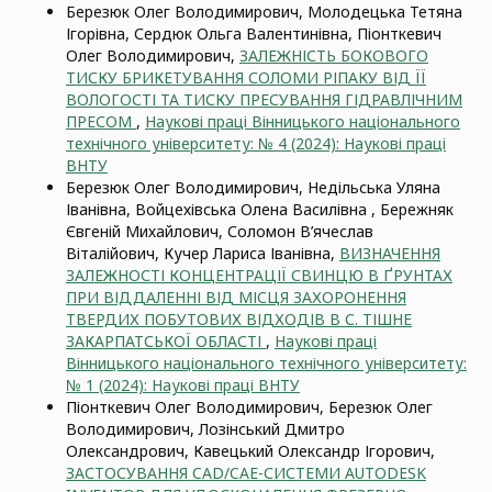
Березюк Олег Володимирович, Молодецька Тетяна
Ігорівна, Сердюк Ольга Валентинівна, Піонткевич
Олег Володимирович,
ЗАЛЕЖНІСТЬ БОКОВОГО
ТИСКУ БРИКЕТУВАННЯ СОЛОМИ РІПАКУ ВІД ЇЇ
ВОЛОГОСТІ ТА ТИСКУ ПРЕСУВАННЯ ГІДРАВЛІЧНИМ
ПРЕСОМ
,
Наукові праці Вінницького національного
технічного університету: № 4 (2024): Наукові праці
ВНТУ
Березюк Олег Володимирович, Недільська Уляна
Іванівна, Войцехівська Олена Василівна , Бережняк
Євгеній Михайлович, Соломон В’ячеслав
Віталійович, Кучер Лариса Іванівна,
ВИЗНАЧЕННЯ
ЗАЛЕЖНОСТІ КОНЦЕНТРАЦІЇ СВИНЦЮ В ҐРУНТАХ
ПРИ ВІДДАЛЕННІ ВІД МІСЦЯ ЗАХОРОНЕННЯ
ТВЕРДИХ ПОБУТОВИХ ВІДХОДІВ В С. ТІШНЕ
ЗАКАРПАТСЬКОЇ ОБЛАСТІ
,
Наукові праці
Вінницького національного технічного університету:
№ 1 (2024): Наукові праці ВНТУ
Піонткевич Олег Володимирович, Березюк Олег
Володимирович, Лозінський Дмитро
Олександрович, Кавецький Олександр Ігорович,
ЗАСТОСУВАННЯ CAD/CAE-СИСТЕМИ AUTODESK