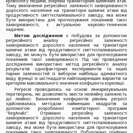
кровообігу людини, зокрема транзиторних ішемічних атак.
Тому визначення регресійної залежності захворюваності
дорослого населення на транзиторні ішемічні атаки від
продуктивності сміттєспалювального заводу, яка може
бути використана для прогнозування показників такої
захворюваності, є актуальною науково-технічною
задачею.
Метою дослідження
є побудова за допомогою
регресійного аналізу регресійної залежності
захворюваності дорослого населення на транзиторні
ішемічні атаки від продуктивності сміттєспалювального
заводу, які можуть бути використані для прогнозування
показників такої захворюваності. Під час проведення
дослідження використано метод регресійного аналізу
результатів однофакторних експериментів та інших
парних залежностей із вибором найбільш адекватного
виду функції із шістнадцяти найпоширеніших варіантів за
критерієм максимального значення коефіцієнта кореляції.
Регресія проводилась на основі лінеаризувальних
перетворень, які дозволяють звести нелінійну залежність
до лінійної. Визначення коефіцієнтів рівнянь регресії
здійснювалась методом найменших квадратів за
допомогою розробленої комп’ютерної програми
"RegAnaliz". Отримано регресійну залежності
захворюваності дорослого населення на транзиторні
ішемічні атаки від продуктивності сміттєспалювального
заводу, яка може бути використана для прогнозування
показників такої захворюваності. Побудовано графічну