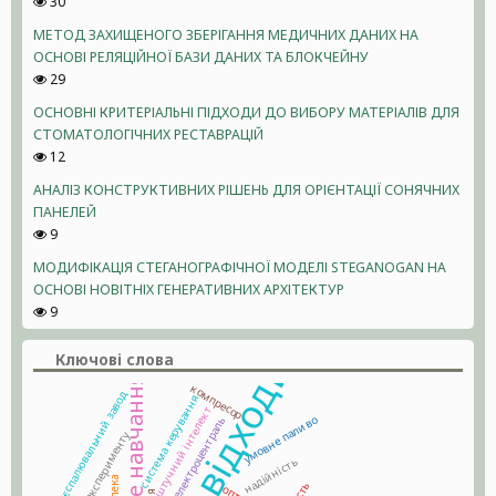
30
МЕТОД ЗАХИЩЕНОГО ЗБЕРІГАННЯ МЕДИЧНИХ ДАНИХ НА
ОСНОВІ РЕЛЯЦІЙНОЇ БАЗИ ДАНИХ ТА БЛОКЧЕЙНУ
29
ОСНОВНІ КРИТЕРІАЛЬНІ ПІДХОДИ ДО ВИБОРУ МАТЕРІАЛІВ ДЛЯ
СТОМАТОЛОГІЧНИХ РЕСТАВРАЦІЙ
12
АНАЛІЗ КОНСТРУКТИВНИХ РІШЕНЬ ДЛЯ ОРІЄНТАЦІЇ СОНЯЧНИХ
ПАНЕЛЕЙ
9
МОДИФІКАЦІЯ СТЕГАНОГРАФІЧНОЇ МОДЕЛІ STEGANOGAN НА
ОСНОВІ НОВІТНІХ ГЕНЕРАТИВНИХ АРХІТЕКТУР
9
Ключові слова
машинне навчання
компресор
сміттєспалювальний завод
система керування
штучний інтелект
умовне паливо
теплоелектроцентраль
планування експерименту
надійність