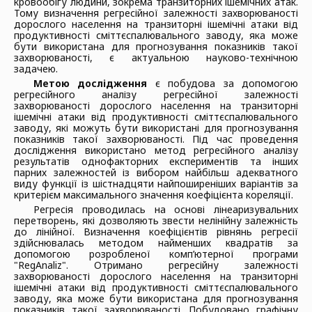
кровообігу людини, зокрема транзиторних ішемічних атак.
Тому визначення регресійної залежності захворюваності
дорослого населення на транзиторні ішемічні атаки від
продуктивності сміттєспалювального заводу, яка може
бути використана для прогнозування показників такої
захворюваності, є актуальною науково-технічною
задачею.
Метою дослідження
є побудова за допомогою
регресійного аналізу регресійної залежності
захворюваності дорослого населення на транзиторні
ішемічні атаки від продуктивності сміттєспалювального
заводу, які можуть бути використані для прогнозування
показників такої захворюваності. Під час проведення
дослідження використано метод регресійного аналізу
результатів однофакторних експериментів та інших
парних залежностей із вибором найбільш адекватного
виду функції із шістнадцяти найпоширеніших варіантів за
критерієм максимального значення коефіцієнта кореляції.
Регресія проводилась на основі лінеаризувальних
перетворень, які дозволяють звести нелінійну залежність
до лінійної. Визначення коефіцієнтів рівнянь регресії
здійснювалась методом найменших квадратів за
допомогою розробленої комп’ютерної програми
"RegAnaliz". Отримано регресійну залежності
захворюваності дорослого населення на транзиторні
ішемічні атаки від продуктивності сміттєспалювального
заводу, яка може бути використана для прогнозування
показників такої захворюваності. Побудовано графічну