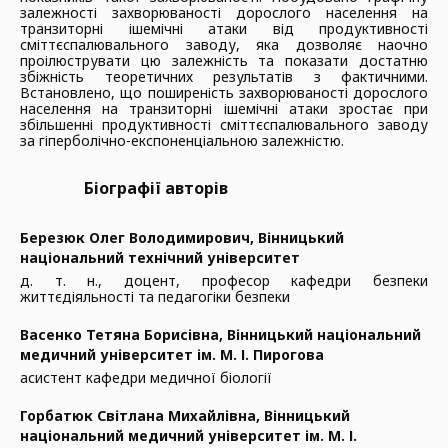
залежності захворюваності дорослого населення на
транзиторні ішемічні атаки від продуктивності
сміттєспалювального заводу, яка дозволяє наочно
проілюструвати цю залежність та показати достатню
збіжність теоретичних результатів з фактичними.
Встановлено, що поширеність захворюваності дорослого
населення на транзиторні ішемічні атаки зростає при
збільшенні продуктивності сміттєспалювального заводу
за гіперболічно-експоненціальною залежністю.
Біографії авторів
Березюк Олег Володимирович,
Вінницький
національний технічний університет
д. т. н., доцент, професор кафедри безпеки
життєдіяльності та педагогіки безпеки
Васенко Тетяна Борисівна,
Вінницький національний
медичний університет ім. М. І. Пирогова
асистент кафедри медичної біології
Горбатюк Світлана Михайлівна,
Вінницький
національний медичний університет ім. М. І.