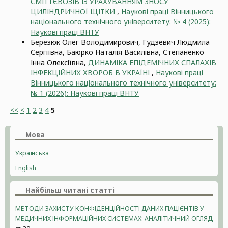
СМІТТЄВОЗІВ ІЗ УРАХУВАННЯМ ЗНОСУ
ЦИЛІНДРИЧНОЇ ЩІТКИ
,
Наукові праці Вінницького
національного технічного університету: № 4 (2025):
Наукові праці ВНТУ
Березюк Олег Володимирович, Гудзевич Людмила
Сергіївна, Баюрко Наталія Василівна, Степаненко
Інна Олексіївна,
ДИНАМІКА ЕПІДЕМІЧНИХ СПАЛАХІВ
ІНФЕКЦІЙНИХ ХВОРОБ В УКРАЇНІ
,
Наукові праці
Вінницького національного технічного університету:
№ 1 (2026): Наукові праці ВНТУ
<<
<
1
2
3
4
5
Мова
Українська
English
Найбільш читані статті
МЕТОДИ ЗАХИСТУ КОНФІДЕНЦІЙНОСТІ ДАНИХ ПАЦІЄНТІВ У
МЕДИЧНИХ ІНФОРМАЦІЙНИХ СИСТЕМАХ: АНАЛІТИЧНИЙ ОГЛЯД