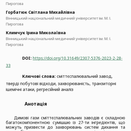
Пирогова
Горбатюк Світлана Михайлівна
Вінницький національний медичний університет ім. М. І.
Пирогова
Климчук Ірина Миколаївна
Вінницький національний медичний університет ім. М. І.
Пирогова
DOI:
https://doi.org/10.31649/2307-5376-2023-2-28-
33
Ключові слова:
сміттєспалювальний завод,
тверді побутові відходи, захворюваність, транзиторні
ішемічні атаки, регресійний аналіз
Анотація
Димові гази сміттєспалювальних заводів є складною
багатокомпонентною сумішшю із
27-ти інгредієнтів, що
можуть призвести до захворювань систем дихання та