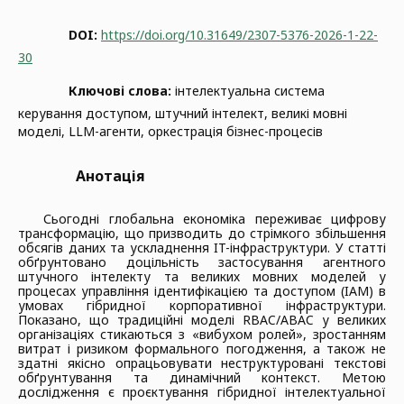
DOI:
https://doi.org/10.31649/2307-5376-2026-1-22-
30
Ключові слова:
інтелектуальна система
керування доступом, штучний інтелект, великі мовні
моделі, LLM-агенти, оркестрація бізнес-процесів
Анотація
Сьогодні глобальна економіка переживає цифрову
трансформацію, що призводить до стрімкого збільшення
обсягів даних та ускладнення IT-інфраструктури. У статті
обґрунтовано доцільність застосування агентного
штучного інтелекту та великих мовних моделей у
процесах управління ідентифікацією та доступом (IAM) в
умовах гібридної корпоративної інфраструктури.
Показано, що традиційні моделі RBAC/ABAC у великих
організаціях стикаються з «вибухом ролей», зростанням
витрат і ризиком формального погодження, а також не
здатні якісно опрацьовувати неструктуровані текстові
обґрунтування та динамічний контекст. Метою
дослідження є проєктування гібридної інтелектуальної