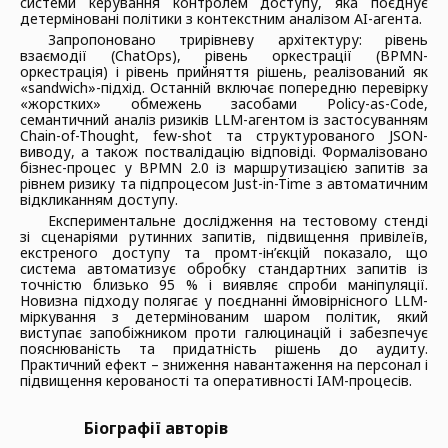
системи керування контролем доступу, яка поєднує
детерміновані політики з контекстним аналізом AI-агента.
Запропоновано трирівневу архітектуру: рівень
взаємодії (ChatOps), рівень оркестрації
(BPMN-
оркестрація) і рівень прийняття рішень, реалізований як
«sandwich»-підхід. Останній включає попередню перевірку
«жорстких» обмежень засобами Policy-as-Code,
семантичний аналіз ризиків LLM-агентом із застосуванням
Chain-of-Thought, few-shot та структурованого JSON-
виводу, а також поствалідацію відповіді. Формалізовано
бізнес-процес у BPMN 2.0 із маршрутизацією запитів за
рівнем ризику та підпроцесом Just-in-Time з автоматичним
відкликанням доступу.
Експериментальне дослідження на тестовому стенді
зі сценаріями рутинних запитів, підвищення привілеїв,
екстреного доступу та промт-ін’єкцій показало, що
система автоматизує обробку стандартних запитів із
точністю близько 95 % і виявляє спроби маніпуляції.
Новизна підходу полягає у поєднанні ймовірнісного LLM-
міркування з детермінованим шаром політик, який
виступає запобіжником проти галюцинацій і забезпечує
пояснюваність та придатність рішень до аудиту.
Практичний ефект – зниження навантаження на персонал і
підвищення керованості та оперативності IAM-процесів.
Біографії авторів