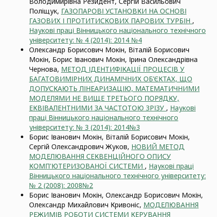
Володимирівна Резидент, Сергій Васильович
Поліщук,
ГАЗОПАРОВІ УСТАНОВКИ НА ОСНОВІ
ГАЗОВИХ І ПРОТИТИСКОВИХ ПАРОВИХ ТУРБІН
,
Наукові праці Вінницького національного технічного
університету: № 4 (2014): 2014 №4
Олександр Борисович Мокін, Віталій Борисович
Мокін, Борис Іванович Мокін, Ірина Олександрівна
Чернова,
МЕТОД ІДЕНТИФІКАЦІЇ ПРОЦЕСІВ У
БАГАТОВИМІРНИХ ДИНАМІЧНИХ ОБ’ЄКТАХ, ЩО
ДОПУСКАЮТЬ ЛІНЕАРИЗАЦІЮ, МАТЕМАТИЧНИМИ
МОДЕЛЯМИ НЕ ВИЩЕ ТРЕТЬОГО ПОРЯДКУ,
ЕКВІВАЛЕНТНИМИ ЗА ЧАСТОТОЮ ЗРІЗУ
,
Наукові
праці Вінницького національного технічного
університету: № 3 (2014): 2014№3
Борис Іванович Мокін, Віталій Борисович Мокін,
Сергій Олександрович Жуков,
НОВИЙ МЕТОД
МОДЕЛЮВАННЯ СЕКВЕНЦІЙНОГО ОПИСУ
КОМП'ЮТЕРИЗОВАНОЇ СИСТЕМИ
,
Наукові праці
Вінницького національного технічного університету:
№ 2 (2008): 2008№2
Борис Іванович Мокін, Олександр Борисович Мокін,
Олександр Михайлович Кривоніс,
МОДЕЛЮВАННЯ
РЕЖИМІВ РОБОТИ СИСТЕМИ КЕРУВАННЯ