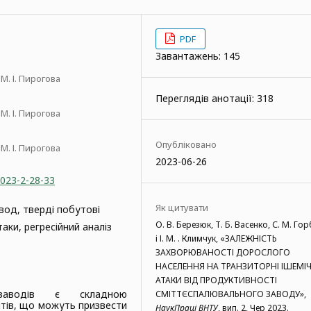
PDF
Завантажень: 145
. І. Пирогова
Переглядів анотації: 318
. І. Пирогова
Опубліковано
. І. Пирогова
2023-06-26
2023-2-28-33
Як цитувати
вод, тверді побутові
О. В. Березюк, Т. Б. Васенко, С. М. Го
аки, регресійний аналіз
і І. М. . Климчук, «ЗАЛЕЖНІСТЬ
ЗАХВОРЮВАНОСТІ ДОРОСЛОГО
НАСЕЛЕННЯ НА ТРАНЗИТОРНІ ІШЕМІЧ
АТАКИ ВІД ПРОДУКТИВНОСТІ
 заводів є складною
СМІТТЄСПАЛЮВАЛЬНОГО ЗАВОДУ»,
єнтів, що можуть призвести
НаукПраці ВНТУ
, вип. 2, Чер 2023.