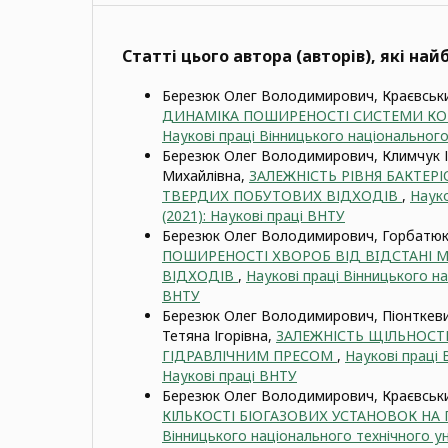
Статті цього автора (авторів), які на
Березюк Олег Володимирович, Краєвськ
ДИНАМІКА ПОШИРЕНОСТІ СИСТЕМИ КО
Наукові праці Вінницького національного 
Березюк Олег Володимирович, Климчук І
Михайлівна,
ЗАЛЕЖНІСТЬ РІВНЯ БАКТЕР
ТВЕРДИХ ПОБУТОВИХ ВІДХОДІВ
,
Науко
(2021): Наукові праці ВНТУ
Березюк Олег Володимирович, Горбатюк 
ПОШИРЕНОСТІ ХВОРОБ ВІД ВIДСТАНІ 
ВІДХОДІВ
,
Наукові праці Вінницького на
ВНТУ
Березюк Олег Володимирович, Піонткев
Тетяна Ігорівна,
ЗАЛЕЖНІСТЬ ЩІЛЬНОСТІ
ГІДРАВЛІЧНИМ ПРЕСОМ
,
Наукові праці 
Наукові праці ВНТУ
Березюк Олег Володимирович, Краєвсь
КІЛЬКОСТІ БІОГАЗОВИХ УСТАНОВОК Н
Вінницького національного технічного ун