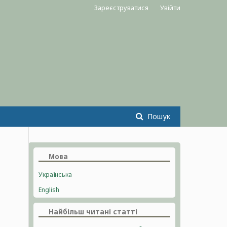
Зареєструватися
Увійти
Пошук
Мова
Українська
English
Найбільш читані статті