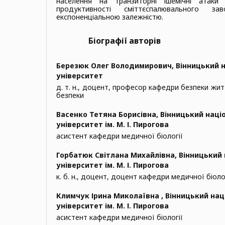
населення на транзиторні ішемічні атаки 
продуктивності сміттєспалювального за
експоненціальною залежністю.
Біографії авторів
Березюк Олег Володимирович,
Вінницький 
університет
д. т. н., доцент, професор кафедри безпеки жит
безпеки
Васенко Тетяна Борисівна,
Вінницький наці
університет ім. М. І. Пирогова
асистент кафедри медичної біології
Горбатюк Світлана Михайлівна,
Вінницький
університет ім. М. І. Пирогова
к. б. н., доцент, доцент кафедри медичної біоло
Климчук Ірина Миколаївна ,
Вінницький на
університет ім. М. І. Пирогова
асистент кафедри медичної біології