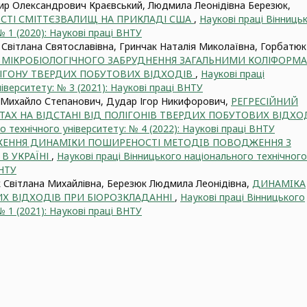
р Олександрович Краєвський, Людмила Леонідівна Березюк,
ОСТІ СМІТТЄЗВАЛИЩ НА ПРИКЛАДІ США
,
Наукові праці Вінниць
 1 (2020): Наукові праці ВНТУ
Світлана Святославівна, Гринчак Наталія Миколаївна, Горбатюк
Я МІКРОБІОЛОГІЧНОГО ЗАБРУДНЕННЯ ЗАГАЛЬНИМИ КОЛІФОРМ
ЛІГОНУ ТВЕРДИХ ПОБУТОВИХ ВІДХОДІВ
,
Наукові праці
іверситету: № 3 (2021): Наукові праці ВНТУ
Михайло Степанович, Дудар Ігор Никифорович,
РЕГРЕСІЙНИЙ
ТАХ НА ВІДСТАНІ ВІД ПОЛІГОНІВ ТВЕРДИХ ПОБУТОВИХ ВІДХО
о технічного університету: № 4 (2022): Наукові праці ВНТУ
ЕННЯ ДИНАМIКИ ПОШИРЕНОСТІ МЕТОДIВ ПОВОДЖЕННЯ З
В УКРАЇНІ
,
Наукові праці Вінницького національного технічного
ВНТУ
Світлана Михайлівна, Березюк Людмила Леонідівна,
ДИНАМIКА
Х ВІДХОДІВ ПРИ БІОРОЗКЛАДАННІ
,
Наукові праці Вінницького
 1 (2021): Наукові праці ВНТУ