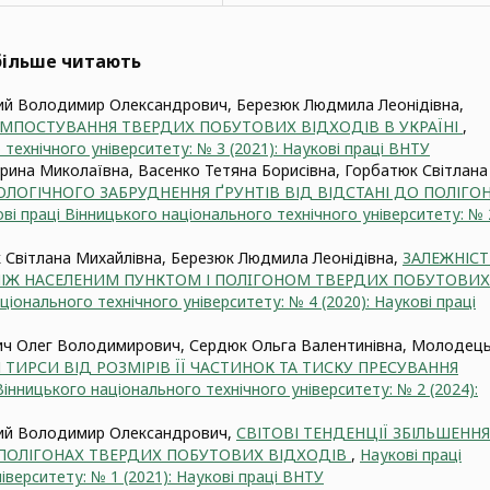
йбільше читають
ий Володимир Олександрович, Березюк Людмила Леонідівна,
МПОСТУВАННЯ ТВЕРДИХ ПОБУТОВИХ ВІДХОДІВ В УКРАЇНІ
,
технічного університету: № 3 (2021): Наукові праці ВНТУ
рина Миколаївна, Васенко Тетяна Борисівна, Горбатюк Світлана
ІОЛОГІЧНОГО ЗАБРУДНЕННЯ ҐРУНТІВ ВІД ВІДСТАНІ ДО ПОЛІГО
ві праці Вінницького національного технічного університету: № 
Світлана Михайлівна, Березюк Людмила Леонідівна,
ЗАЛЕЖНІСТ
МІЖ НАСЕЛЕНИМ ПУНКТОМ І ПОЛIГОНОМ ТВЕРДИХ ПОБУТОВИХ
ціонального технічного університету: № 4 (2020): Наукові праці
ич Олег Володимирович, Сердюк Ольга Валентинівна, Молодец
 ТИРСИ ВІД РОЗМІРІВ ЇЇ ЧАСТИНОК ТА ТИСКУ ПРЕСУВАННЯ
Вінницького національного технічного університету: № 2 (2024):
кий Володимир Олександрович,
СВІТОВІ ТЕНДЕНЦІЇ ЗБІЛЬШЕННЯ
А ПОЛІГОНАХ ТВЕРДИХ ПОБУТОВИХ ВІДХОДІВ
,
Наукові праці
іверситету: № 1 (2021): Наукові праці ВНТУ