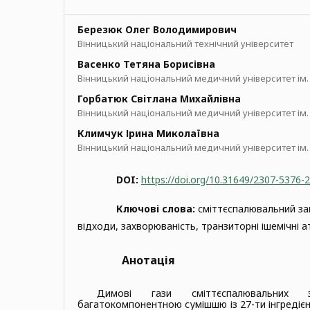
Березюк Олег Володимирович
Вінницький національний технічний університет
Васенко Тетяна Борисівна
Вінницький національний медичний університет ім. М
Горбатюк Світлана Михайлівна
Вінницький національний медичний університет ім. М
Климчук Ірина Миколаївна
Вінницький національний медичний університет ім. М
DOI:
https://doi.org/10.31649/2307-5376-
Ключові слова:
сміттєспалювальний за
відходи, захворюваність, транзиторні ішемічні ат
Анотація
Димові гази сміттєспалювальних
багатокомпонентною сумішшю із
27-ти інгреді