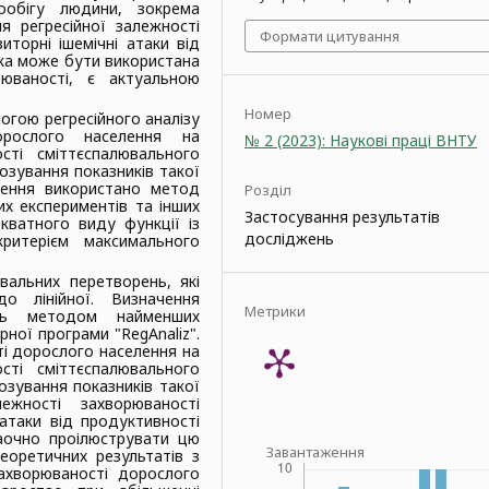
обігу людини, зокрема
я регресійної залежності
Формати цитування
торні ішемічні атаки від
ка може бути використана
рюваності, є актуальною
Номер
огою регресійного аналізу
дорослого населення на
№ 2 (2023): Наукові праці ВНТУ
сті сміттєспалювального
озування показників такої
ження використано метод
Розділ
их експериментів та інших
Застосування результатів
кватного виду функції із
досліджень
критерієм максимального
вальних перетворень, які
о лінійної. Визначення
Метрики
лась методом найменших
ної програми "RegAnaliz".
і дорослого населення на
сті сміттєспалювального
зування показників такої
ежності захворюваності
атаки від продуктивності
аочно проілюструвати цю
Завантаження
еоретичних результатів з
ахворюваності дорослого