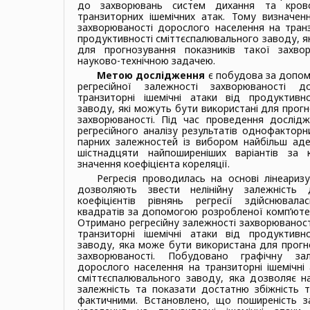
до захворювань систем дихання та крово
транзиторних ішемічних атак. Тому визначенн
захворюваності дорослого населення на транзи
продуктивності сміттєспалювального заводу, я
для прогнозування показників такої захво
науково-технічною задачею.
Метою дослідження
є побудова за допом
регресійної залежності захворюваності 
транзиторні ішемічні атаки від продуктивно
заводу, які можуть бути використані для прогн
захворюваності. Під час проведення дослід
регресійного аналізу результатів однофакторн
парних залежностей із вибором найбільш аде
шістнадцяти найпоширеніших варіантів за 
значення коефіцієнта кореляції.
Регресія проводилась на основі лінеаризу
дозволяють звести нелінійну залежність д
коефіцієнтів рівнянь регресії здійснюва
квадратів за допомогою розробленої комп’ютер
Отримано регресійну залежності захворюваност
транзиторні ішемічні атаки від продуктивно
заводу, яка може бути використана для прогно
захворюваності. Побудовано графічну зал
дорослого населення на транзиторні ішемічні 
сміттєспалювального заводу, яка дозволяє н
залежність та показати достатню збіжність т
фактичними. Встановлено, що поширеність з