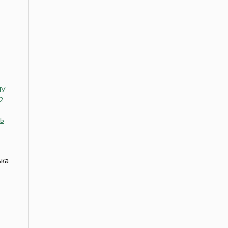
НУ
2
Ь
ька