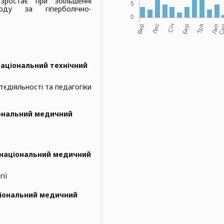
зростає при збільшенні
воду за гіперболічно-
національний технічний
тєдіяльності та педагогіки
ональний медичний
 національний медичний
гії
ціональний медичний