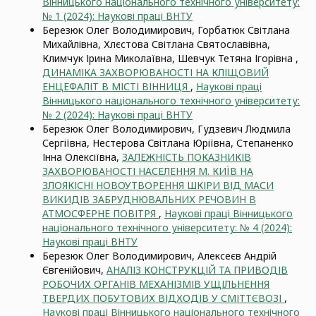
Вінницького національного технічного університету:
№ 1 (2024): Наукові праці ВНТУ
Березюк Олег Володимирович, Горбатюк Світлана
Михайлівна, Хлєстова Світлана Святославівна,
Климчук Ірина Миколаївна, Шевчук Тетяна Ігорівна ,
ДИНАМІКА ЗАХВОРЮВАНОСТІ НА КЛІЩОВИЙ
ЕНЦЕФАЛІТ В МІСТІ ВІННИЦЯ
,
Наукові праці
Вінницького національного технічного університету:
№ 2 (2024): Наукові праці ВНТУ
Березюк Олег Володимирович, Гудзевич Людмила
Сергіївна, Нестерова Світлана Юріївна, Степаненко
Інна Олексіївна,
ЗАЛЕЖНІСТЬ ПОКАЗНИКІВ
ЗАХВОРЮВАНОСТІ НАСЕЛЕННЯ М. КИЇВ НА
ЗЛОЯКІСНІ НОВОУТВОРЕННЯ ШКІРИ ВІД МАСИ
ВИКИДІВ ЗАБРУДНЮВАЛЬНИХ РЕЧОВИН В
АТМОСФЕРНЕ ПОВІТРЯ
,
Наукові праці Вінницького
національного технічного університету: № 4 (2024):
Наукові праці ВНТУ
Березюк Олег Володимирович, Алeксeєв Андрій
Євгенійович,
АНАЛІЗ КОНСТРУКЦІЙ ТА ПРИВОДІВ
РОБОЧИХ ОРГАНІВ МЕХАНІЗМІВ УЩІЛЬНЕННЯ
ТВЕРДИХ ПОБУТОВИХ ВІДХОДІВ У СМІТТЄВОЗІ
,
Наукові праці Вінницького національного технічного