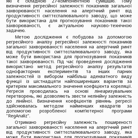
які є складною 27‑компонентною сумішшю. Тому
визначення регресійної залежності показників загальної
захворюваності населення на алергічний риніт від
продуктивності сміттєспалювального заводу, що може
бути використана для прогнозування показників такої
захворюваності, є актуальною науково-технічною
задачею.
Метою дослідження є побудова за допомогою
регресійного аналізу регресійної залежності показників
загальної захворюваності населення на алергічний риніт
від продуктивності сміттєспалювального заводу, яка
може бути використана для прогнозування показників
такої захворюваності. Під час проведення дослідження
використано метод регресійного аналізу результатів
однофакторних експериментів та інших парних
залежностей із вибором найбільш адекватного виду
функції із шістнадцяти найпоширеніших варіантів за
критерієм максимального значення коефіцієнта кореляції.
Регресія проводилась на основі лінеаризувальних
перетворень, які дозволяють звести нелінійну залежність
до лінійної. Визначення коефіцієнтів рівнянь регресії
здійснювалась методом найменших квадратів за
допомогою розробленої комп’ютерної програми
"RegAnaliz".
Отримано регресійну залежність поширеності
загальної захворюваності населення на алергічний риніт
від продуктивності сміттєспалювального заводу, яка
може бути використана для прогнозування показників