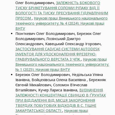
Олег Володимирович,
ЗАЛЕЖНІСТЬ БОКОВОГО
ТИСКУ БРИКЕТУВАННЯ СОЛОМИ РІПАКУ ВІД ЇЇ
ВОЛОГОСТІ ТА ТИСКУ ПРЕСУВАННЯ ГІДРАВЛІЧНИМ
ПРЕСОМ
,
Наукові праці Вінницького національного
технічного університету: № 4 (2024): Наукові праці
ВНТУ
Піонткевич Олег Володимирович, Березюк Олег
Володимирович, Лозінський Дмитро
Олександрович, Кавецький Олександр Ігорович,
ЗАСТОСУВАННЯ CAD/CAE-СИСТЕМИ AUTODESK
INVENTOR ДЛЯ УДОСКОНАЛЕННЯ ФРЕЗЕРНО-
ГРАВІРУВАЛЬНОГО ВЕРСТАТА З ЧПК
,
Наукові праці
Вінницького національного технічного університету:
№ 1 (2025): Наукові праці ВНТУ
Березюк Олег Володимирович, Недільська Уляна
Іванівна, Войцехівська Олена Василівна , Бережняк
Євгеній Михайлович, Соломон В’ячеслав
Віталійович, Кучер Лариса Іванівна,
ВИЗНАЧЕННЯ
ЗАЛЕЖНОСТІ КОНЦЕНТРАЦІЇ СВИНЦЮ В ҐРУНТАХ
ПРИ ВІДДАЛЕННІ ВІД МІСЦЯ ЗАХОРОНЕННЯ
ТВЕРДИХ ПОБУТОВИХ ВІДХОДІВ В С. ТІШНЕ
ЗАКАРПАТСЬКОЇ ОБЛАСТІ
,
Наукові праці