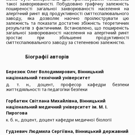
такої захворюваності. Побудовано графічну залежність
поширеності загальної захворюваності населення на
алергічний риніт від продуктивності сміттєспалювального
заводу, яка дозволяє наочно проілюструвати цю
залежність та показати достатню збіжність теоретичних
результатів з фактичними. Встановлено, що поширеність
загальної захворюваності населення на алергічний риніт
зростає при збільшенні продуктивності
сміттєспалювального заводу за степеневою залежністю.
Біографії авторів
Березюк Олег Володимирович,
Вінницький
національний технічний університет
д. т. н., доцент, професор кафедри безпеки
життєдіяльності та педагогіки безпеки
Горбатюк Світлана Михайлівна,
Вінницький
національний медичний університет ім. М. І.
Пирогова
к. б. н., доцент, доцент кафедри медичної біології
Гудзевич Людмила Сергіївна,
Вінницький державний