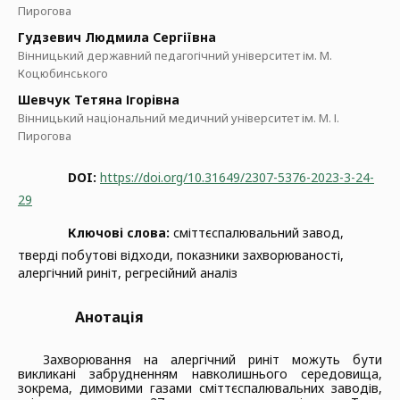
Пирогова
Гудзевич Людмила Сергіївна
Вінницький державний педагогічний університет ім. М.
Коцюбинського
Шевчук Тетяна Ігорівна
Вінницький національний медичний університет ім. М. І.
Пирогова
DOI:
https://doi.org/10.31649/2307-5376-2023-3-24-
29
Ключові слова:
сміттєспалювальний завод,
тверді побутові відходи, показники захворюваності,
алергічний риніт, регресійний аналіз
Анотація
Захворювання на алергічний риніт можуть бути
викликані забрудненням навколишнього середовища,
зокрема, димовими газами сміттєспалювальних заводів,