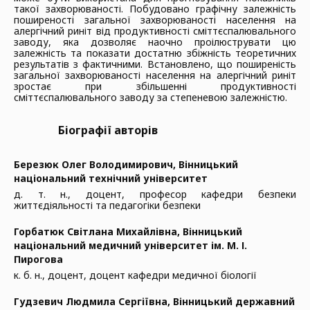
такої захворюваності. Побудовано графічну залежність
поширеності загальної захворюваності населення на
алергічний риніт від продуктивності сміттєспалювального
заводу, яка дозволяє наочно проілюструвати цю
залежність та показати достатню збіжність теоретичних
результатів з фактичними. Встановлено, що поширеність
загальної захворюваності населення на алергічний риніт
зростає при збільшенні продуктивності
сміттєспалювального заводу за степеневою залежністю.
Біографії авторів
Березюк Олег Володимирович,
Вінницький
національний технічний університет
д. т. н., доцент, професор кафедри безпеки
життєдіяльності та педагогіки безпеки
Горбатюк Світлана Михайлівна,
Вінницький
національний медичний університет ім. М. І.
Пирогова
к. б. н., доцент, доцент кафедри медичної біології
Гудзевич Людмила Сергіївна,
Вінницький державний