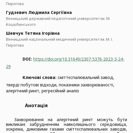
Пирогова
Гудзевич Людмила Сергіївна
Вінницький державний педагогічний університет ім. М.
Коцюбинського
Шевчук Тетяна Ігорівна
Вінницький національний медичний університет ім. М. І.
Пирогова
DOI:
https://doi.org/10.31649/2307-5376-2023-3-24-
29
Ключові слова:
сміттєспалювальний завод,
тверді побутові відходи, показники захворюваності,
алергічний риніт, регресійний аналіз
Анотація
Захворювання на алергічний риніт можуть бути
викликані забрудненням навколишнього середовища,
зокрема, димовими газами сміттєспалювальних заводів,