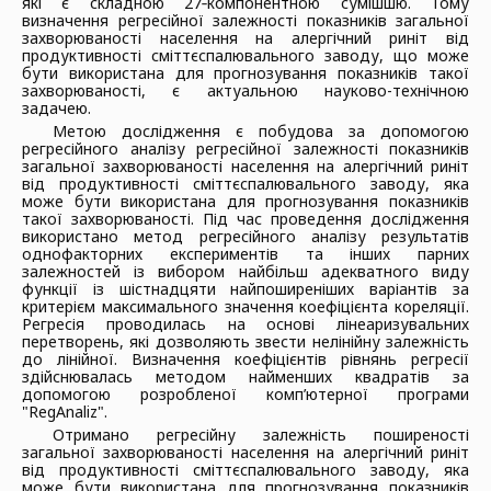
які є складною 27‑компонентною сумішшю. Тому
визначення регресійної залежності показників загальної
захворюваності населення на алергічний риніт від
продуктивності сміттєспалювального заводу, що може
бути використана для прогнозування показників такої
захворюваності, є актуальною науково-технічною
задачею.
Метою дослідження є побудова за допомогою
регресійного аналізу регресійної залежності показників
загальної захворюваності населення на алергічний риніт
від продуктивності сміттєспалювального заводу, яка
може бути використана для прогнозування показників
такої захворюваності. Під час проведення дослідження
використано метод регресійного аналізу результатів
однофакторних експериментів та інших парних
залежностей із вибором найбільш адекватного виду
функції із шістнадцяти найпоширеніших варіантів за
критерієм максимального значення коефіцієнта кореляції.
Регресія проводилась на основі лінеаризувальних
перетворень, які дозволяють звести нелінійну залежність
до лінійної. Визначення коефіцієнтів рівнянь регресії
здійснювалась методом найменших квадратів за
допомогою розробленої комп’ютерної програми
"RegAnaliz".
Отримано регресійну залежність поширеності
загальної захворюваності населення на алергічний риніт
від продуктивності сміттєспалювального заводу, яка
може бути використана для прогнозування показників