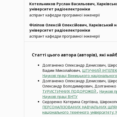
Котельников Руслан Васильович,
Харківськ
університет радіоелектроніки
аспірант кафедри програмної інженерії
Філіпов Олексій Олексійович,
Харківський 
університет радіоелектроніки
аспірант кафедри програмної інженерії
Статті цього автора (авторів), які на
Долганенко Олександр Денисович, Широко
Вадим Миколайович,
ШТУЧНИЙ ІНТЕЛЕК
Наукові праці Вінницького національного 
Долганенко Олександр Денисович, Широк
Олександр Володимирович, Долганенко 
ТУРИСТИЧНИХ ПОДОРОЖЕЙ
,
Наукові п
Наукові праці ВНТУ
Сидоренко Катерина Сергіївна, Широкопе
ПЕРСОНАЛІЗОВАНИХ НАВЧАЛЬНИХ ШЛЯХ
національного технічного університету: №