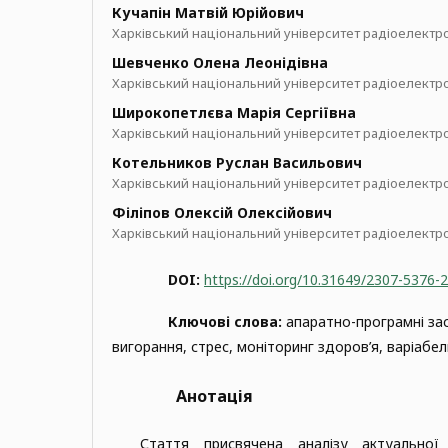
Кучапін Матвій Юрійович
Харківський національний університет радіоелектр
Шевченко Олена Леонідівна
Харківський національний університет радіоелектр
Широкопетлєва Марія Сергіївна
Харківський національний університет радіоелектр
Котельников Руслан Васильович
Харківський національний університет радіоелектр
Філіпов Олексій Олексійович
Харківський національний університет радіоелектр
DOI:
https://doi.org/10.31649/2307-5376-
Ключові слова:
апаратно-програмні за
вигорання, стрес, моніторинг здоров’я, варіабе
Анотація
Стаття присвячена аналізу актуальної