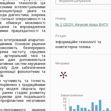
Формати цитування
маційних технологій. Ця
сокими інтелектуальними
 концентрації уваги та
оди діагностики, зокрема
Номер
статньої оперативності та
 Це обмежує можливості
№ 2 (2025): Наукові праці ВНТУ
орання та впровадження
римки працездатності та
Розділ
о інтегрований апаратно-
Інформаційні технології та
івників. Основою рішення
комп'ютерна техніка
воляють безперервно
окрема частоту серцевих
у, артеріальний тиск та
ічні дані доповнюються
Метрики
ативних систем керування
ckify. Для забезпечення
онізації фізіологічних та
ів.
 чутливість та точність
 порівняно з традиційними
ізу моделі свідчать про
 ранніх стадіях розвитку
Завантаження
едумови для подальшого
профілактики негативних
о-програмного рішення