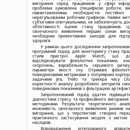
вигорання серед працівників у сфері інфор
проблема зумовлена специфікою роботи, ви
навантаженнями, необхідністю постійної
нерегульованим робочим графіком. Наявні мет
суб’єктивні опитувальники, не забезпечують до
об’єктивності оцінки стану працівників.
своєчасного виявлення перших ознак виг
необхідних превентивних заходів для підт
здоров’я.
У рамках цього дослідження запропонован
програмний підхід для моніторингу стану прац
стали пристрої Apple Watch, що доз
відслідковувати фізіологічні показники, з
скорочень, варіабельність серцевого ритм
параметри якості сну. Отримані фізіолог
поведінковими метриками з популярних корпор
задачами Jira, Trello та трекера часу Clo
коректності аналізу розроблено алгоритм синхр
поведінкових показників з фільтрацією артефакт
Запропонований підхід здатен підвищити
діагностики стресу та професійного вигорання
методиками. Результати теоретичного анал
можливість своєчасного виявлення ризиків на
вигорання, що у перспективі створює пер
практичного застосування моделі з метою 
наслідків.
Впровадження інтегрованого апаратн