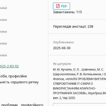
PDF
оніки
Завантажень: 115
оніки
Переглядів анотації: 238
оніки
Опубліковано
оніки
2025-06-30
оніки
Як цитувати
2025-2-83-92
М. Ю. Кучапін, О. Л. . Шевченко, М. С.
Широкопетлєва, Р. В. Котельников, і О
соби, професійне
Філіпов, «АНАЛІЗ ПРОБЛЕМИ ВИГОР
льність серцевого ритму
СПІВРОБІТНИКІВ ІТ-СФЕРИ З
ВИКОРИСТАННЯМ АПАРАТНО-
ПРОГРАМНИХ ЗАСОБІВ»,
НаукПраці В
вип. 2, Чер 2025.
 проблеми професійного