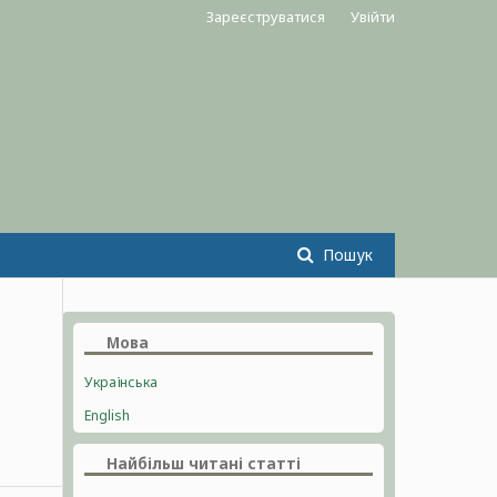
Зареєструватися
Увійти
Пошук
Мова
Українська
English
Найбільш читані статті