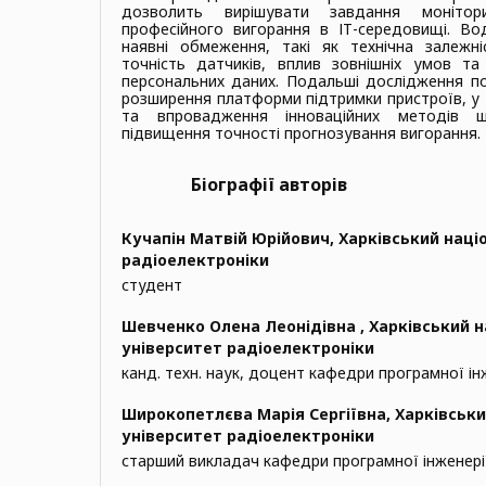
дозволить вирішувати завдання моніто
професійного вигорання в ІТ-середовищі. Во
наявні обмеження, такі як технічна залежні
точність датчиків, вплив зовнішніх умов та
персональних даних. Подальші дослідження по
розширення платформи підтримки пристроїв, у т
та впровадження інноваційних методів ш
підвищення точності прогнозування вигорання.
Біографії авторів
Кучапін Матвій Юрійович,
Харківський наці
радіоелектроніки
студент
Шевченко Олена Леонідівна ,
Харківський 
університет радіоелектроніки
канд. техн. наук, доцент кафедри програмної ін
Широкопетлєва Марія Сергіївна,
Харківськи
університет радіоелектроніки
старший викладач кафедри програмної інженері