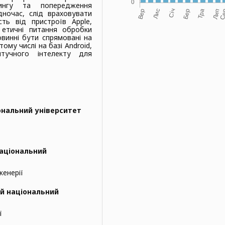
рингу та попередження
дночас, слід враховувати
сть від пристроїв Apple,
 етичні питання обробки
винні бути спрямовані на
ому числі на базі Android,
тучного інтелекту для
ональний університет
національний
женерії
й національний
ї