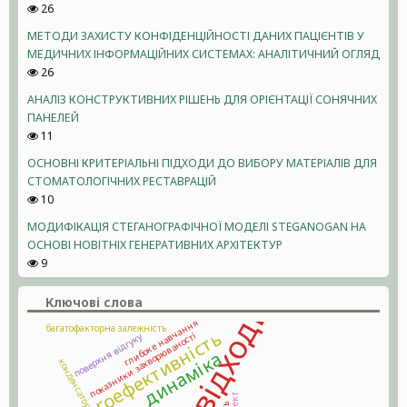
26
МЕТОДИ ЗАХИСТУ КОНФІДЕНЦІЙНОСТІ ДАНИХ ПАЦІЄНТІВ У
МЕДИЧНИХ ІНФОРМАЦІЙНИХ СИСТЕМАХ: АНАЛІТИЧНИЙ ОГЛЯД
26
АНАЛІЗ КОНСТРУКТИВНИХ РІШЕНЬ ДЛЯ ОРІЄНТАЦІЇ СОНЯЧНИХ
ПАНЕЛЕЙ
11
ОСНОВНІ КРИТЕРІАЛЬНІ ПІДХОДИ ДО ВИБОРУ МАТЕРІАЛІВ ДЛЯ
СТОМАТОЛОГІЧНИХ РЕСТАВРАЦІЙ
10
МОДИФІКАЦІЯ СТЕГАНОГРАФІЧНОЇ МОДЕЛІ STEGANOGAN НА
ОСНОВІ НОВІТНІХ ГЕНЕРАТИВНИХ АРХІТЕКТУР
9
Ключові слова
глибоке навчання
багатофакторна залежність
енергоефективність
показники захворюваності
поверхня відгуку
динаміка
конденсатор