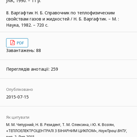
JNK, 1990. – 11 p.
8. Варгафтик Н. Б. Справочник по теплофизическим
свойствам газов и жидкостей / Н. Б. Варгафтик. – М. :
Наука, 1982. – 720 с.
PDF
Завантажень: 88
Переглядів анотації: 259
Опубліковано
2015-07-15
Як цитувати
М. М. Чепурний, Н. В. Резидент, Т. М. Олексина, і Ю. К. Возіян,
«ТЕПЛОЕЛЕКТРОЦЕНТРАЛІ З БІНАРНИМ ЦИКЛОМ»,
НаукПраці ВНТУ
,
вип. 2, Лип 2015.