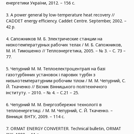
енергетики України, 2012. – 156 с.
3. A power general by low-temperature heat recovery //
CADDET energy efficiency. Caddet Centre. September, 2002. –
42 p.
4. Сапожников М. Б. Электрические станции на
низкотемпературных рабочих телах / М. Б. Сапожников,
М. И. Тимошенко // Теплоэнергетика, 2005. – № 3. – С. 73 –
77.
5. Чепурний М. М. Теплоелектроцентралі на базі
газотурбінних установок і парових турбін з
низькотемпературним робочим тілом / М. М. Чепурний, С.
Й. Ткаченко // Вісник Вінницького політехнічного
інституту. – 2010. – № 4. – С.21 – 25.
6. Чепурний М. М. Енергозбережні технології в
теплоенергетиці. / М. М. Чепурний, С. Й. Ткаченко. –
Вінниця: ВНТУ, 2009. – 114 с.
7. ORMAT ENERGY CONVERTER. Technical bulletin, ORMAT