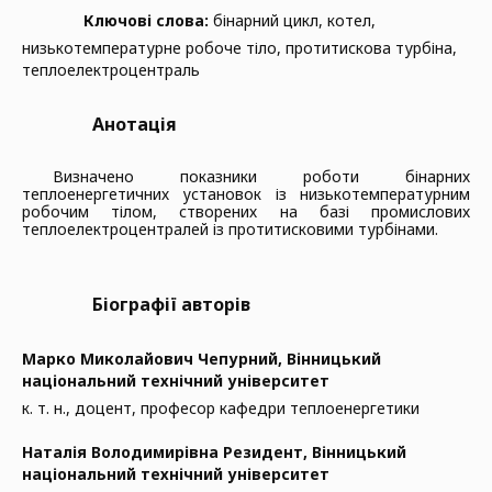
Ключові слова:
бінарний цикл, котел,
низькотемпературне робоче тіло, протитискова турбіна,
теплоелектроцентраль
Анотація
Визначено показники роботи бінарних
теплоенергетичних установок із низькотемпературним
робочим тілом, створених на базі промислових
теплоелектроцентралей із протитисковими турбінами.
Біографії авторів
Марко Миколайович Чепурний,
Вінницький
національний технічний університет
к. т. н., доцент, професор кафедри теплоенергетики
Наталія Володимирівна Резидент,
Вінницький
національний технічний університет