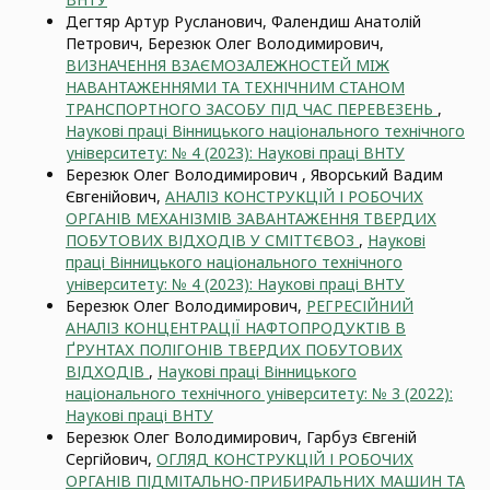
Дегтяр Артур Русланович, Фалендиш Анатолій
Петрович, Березюк Олег Володимирович,
ВИЗНАЧЕННЯ ВЗАЄМОЗАЛЕЖНОСТЕЙ МIЖ
НАВАНТАЖЕННЯМИ ТА ТЕХНІЧНИМ СТАНОМ
ТРАНСПОРТНОГО ЗАСОБУ ПІД ЧАС ПЕРЕВЕЗЕНЬ
,
Наукові праці Вінницького національного технічного
університету: № 4 (2023): Наукові праці ВНТУ
Березюк Олег Володимирович , Яворський Вадим
Євгенійович,
АНАЛІЗ КОНСТРУКЦІЙ І РОБОЧИХ
ОРГАНІВ МЕХАНІЗМІВ ЗАВАНТАЖЕННЯ ТВЕРДИХ
ПОБУТОВИХ ВІДХОДІВ У СМІТТЄВОЗ
,
Наукові
праці Вінницького національного технічного
університету: № 4 (2023): Наукові праці ВНТУ
Березюк Олег Володимирович,
РЕГРЕСІЙНИЙ
АНАЛІЗ КОНЦЕНТРАЦІЇ НАФТОПРОДУКТІВ В
ҐРУНТАХ ПОЛІГОНІВ ТВЕРДИХ ПОБУТОВИХ
ВІДХОДІВ
,
Наукові праці Вінницького
національного технічного університету: № 3 (2022):
Наукові праці ВНТУ
Березюк Олег Володимирович, Гарбуз Євгеній
Сергійович,
ОГЛЯД КОНСТРУКЦІЙ І РОБОЧИХ
ОРГАНІВ ПІДМІТАЛЬНО-ПРИБИРАЛЬНИХ МАШИН ТА