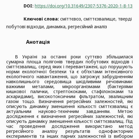
DOI:
https://doi.org/10.31649/2307-5376-2020-1-8-13
Ключові слова:
сміттєвоз, сміттєзвалище, тверді
побутові відходи, динаміка, регресійний аналіз
Анотація
В Україні за останні роки суттєво збільшилася
сумарна площа полігонів твердих побутових відходів і
сміттєзвалищ, серед яких і перевантажені, що порушують
норми екологічної безпеки та є об’єктами інтенсивного
екологічного навантаження, що загрожує забрудненням
навколишнього середовища шкідливими речовинами:
важкими металами, мікроорганізмами (бактеріями
кишкової палички, стрептококами, стафілококами та
аскаридами), високотоксичним фільтратом, звалищним
газом тощо. Визначення регресійних залежностей, які
описують динаміку зменшення кількості сміттєзвалищ є
актуальним науково-технічним завданням. Метою
дослідження є визначення регресійних залежностей, які
описують динаміку зменшення кількості сміттєзвалищ. Під
час проведення дослідження використано метод
регресійного аналізу результатів однофакторних
експериментів та інших парних залежностей із вибором