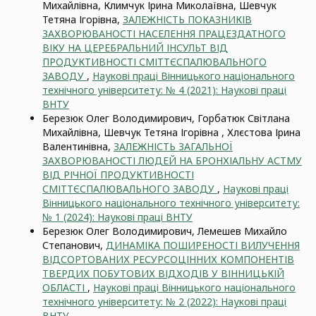
Михайлівна, Климчук Ірина Миколаївна, Шевчук
Тетяна Ігорівна,
ЗАЛЕЖНІСТЬ ПОКАЗНИКІВ
ЗАХВОРЮВАНОСТІ НАСЕЛЕННЯ ПРАЦЕЗДАТНОГО
ВІКУ НА ЦЕРЕБРАЛЬНИЙ ІНСУЛЬТ ВІД
ПРОДУКТИВНОСТІ СМІТТЄСПАЛЮВАЛЬНОГО
ЗАВОДУ
,
Наукові праці Вінницького національного
технічного університету: № 4 (2021): Наукові праці
ВНТУ
Березюк Олег Володимирович, Горбатюк Світлана
Михайлівна, Шевчук Тетяна Ігорівна , Хлєстова Ірина
Валентинівна,
ЗАЛЕЖНІСТЬ ЗАГАЛЬНОЇ
ЗАХВОРЮВАНОСТІ ЛЮДЕЙ НА БРОНХІАЛЬНУ АСТМУ
ВІД РІЧНОЇ ПРОДУКТИВНОСТІ
СМІТТЄСПАЛЮВАЛЬНОГО ЗАВОДУ
,
Наукові праці
Вінницького національного технічного університету:
№ 1 (2024): Наукові праці ВНТУ
Березюк Олег Володимирович, Лемешев Михайло
Степанович,
ДИНАМІКА ПОШИРЕНОСТІ ВИЛУЧЕННЯ
ВІДСОРТОВАНИХ РЕСУРСОЦІННИХ КОМПОНЕНТІВ
ТВЕРДИХ ПОБУТОВИХ ВІДХОДІВ У ВІННИЦЬКІЙ
ОБЛАСТІ
,
Наукові праці Вінницького національного
технічного університету: № 2 (2022): Наукові праці
ВНТУ