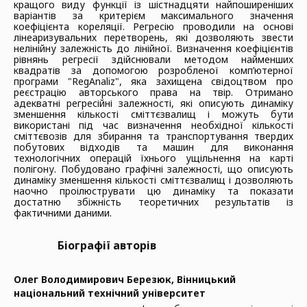
кращого виду функції із шістнадцяти найпоширеніших
варіантів за критерієм максимального значення
коефіцієнта кореляції. Регресію проводили на основі
лінеаризувальних перетворень, які дозволяють звести
нелінійну залежність до лінійної. Визначення коефіцієнтів
рівнянь регресії здійснювали методом найменших
квадратів за допомогою розробленої комп’ютерної
програми "RegAnaliz", яка захищена свідоцтвом про
реєстрацію авторського права на твір. Отримано
адекватні регресійні залежності, які описують динаміку
зменшення кількості сміттєзвалищ і можуть бути
використані під час визначення необхідної кількості
сміттєвозів для збирання та транспортування твердих
побутових відходів та машин для виконання
технологічних операцій їхнього ущільнення на карті
полігону. Побудовано графічні залежності, що описують
динаміку зменшення кількості сміттєзвалищ і дозволяють
наочно проілюструвати цю динаміку та показати
достатню збіжність теоретичних результатів із
фактичними даними.
Біографії авторів
Олег Володимирович Березюк,
Вінницький
національний технічний університет