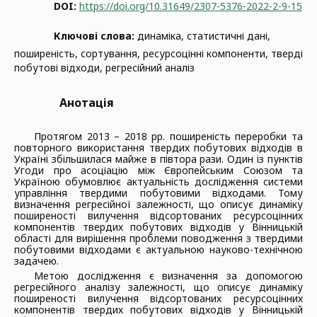
DOI:
https://doi.org/10.31649/2307-5376-2022-2-9-15
Ключові слова:
динаміка, статистичні дані,
поширеність, сортування, ресурсоцінні компоненти, тверді
побутові відходи, регресійний аналіз
Анотація
Протягом 2013 – 2018 рр. поширеність переробки та
повторного використання твердих побутових відходів в
Україні збільшилася майже в півтора рази. Один із пунктів
Угоди про асоціацію між Європейським Союзом та
Україною обумовлює актуальність дослідження системи
управління твердими побутовими відходами. Тому
визначення регресійної залежності, що описує динамiку
поширеності вилучення відсортованих ресурсоцінних
компонентів твердих побутових відходів у Вінницькій
області для вирішення проблеми поводження з твердими
побутовими відходами є актуальною науково-технічною
задачею.
Метою дослідження є визначення за допомогою
регресійного аналізу залежності, що описує динамiку
поширеності вилучення відсортованих ресурсоцінних
компонентів твердих побутових відходів у Вінницькій