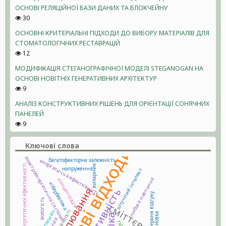
ОСНОВІ РЕЛЯЦІЙНОЇ БАЗИ ДАНИХ ТА БЛОКЧЕЙНУ
30
ОСНОВНІ КРИТЕРІАЛЬНІ ПІДХОДИ ДО ВИБОРУ МАТЕРІАЛІВ ДЛЯ
СТОМАТОЛОГІЧНИХ РЕСТАВРАЦІЙ
12
МОДИФІКАЦІЯ СТЕГАНОГРАФІЧНОЇ МОДЕЛІ STEGANOGAN НА
ОСНОВІ НОВІТНІХ ГЕНЕРАТИВНИХ АРХІТЕКТУР
9
АНАЛІЗ КОНСТРУКТИВНИХ РІШЕНЬ ДЛЯ ОРІЄНТАЦІЇ СОНЯЧНИХ
ПАНЕЛЕЙ
9
Ключові слова
електроенергетична система
багатофакторна залежність
енергетична ефективність
випарник
напруження
штучний інтелект
глибоке навчання
концентрація
кібербезпека
поверхня відгуку
вологість
сміттєвоз