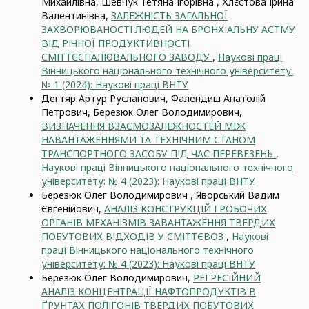
Михайлівна, Шевчук Тетяна Ігорівна , Хлєстова Ірина
Валентинівна,
ЗАЛЕЖНІСТЬ ЗАГАЛЬНОЇ
ЗАХВОРЮВАНОСТІ ЛЮДЕЙ НА БРОНХІАЛЬНУ АСТМУ
ВІД РІЧНОЇ ПРОДУКТИВНОСТІ
СМІТТЄСПАЛЮВАЛЬНОГО ЗАВОДУ
,
Наукові праці
Вінницького національного технічного університету:
№ 1 (2024): Наукові праці ВНТУ
Дегтяр Артур Русланович, Фалендиш Анатолій
Петрович, Березюк Олег Володимирович,
ВИЗНАЧЕННЯ ВЗАЄМОЗАЛЕЖНОСТЕЙ МIЖ
НАВАНТАЖЕННЯМИ ТА ТЕХНІЧНИМ СТАНОМ
ТРАНСПОРТНОГО ЗАСОБУ ПІД ЧАС ПЕРЕВЕЗЕНЬ
,
Наукові праці Вінницького національного технічного
університету: № 4 (2023): Наукові праці ВНТУ
Березюк Олег Володимирович , Яворський Вадим
Євгенійович,
АНАЛІЗ КОНСТРУКЦІЙ І РОБОЧИХ
ОРГАНІВ МЕХАНІЗМІВ ЗАВАНТАЖЕННЯ ТВЕРДИХ
ПОБУТОВИХ ВІДХОДІВ У СМІТТЄВОЗ
,
Наукові
праці Вінницького національного технічного
університету: № 4 (2023): Наукові праці ВНТУ
Березюк Олег Володимирович,
РЕГРЕСІЙНИЙ
АНАЛІЗ КОНЦЕНТРАЦІЇ НАФТОПРОДУКТІВ В
ҐРУНТАХ ПОЛІГОНІВ ТВЕРДИХ ПОБУТОВИХ