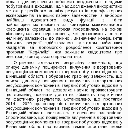
області для вирішення проблеми поводження з твердими
побутовими відходами. Під час дослідження використано
метод регресійного аналізу результатів однофакторних
експериментів та інших парних залежностей із вибором
найбільш адекватного виду функції із 16-ти
найпоширеніших варіантів за критерієм максимального
коефіцієнта кореляції. Регресія проводилась на основі
лінеаризувальних перетворень, які дозволяють звести
нелінійну залежність до лінійної. Визначення коефіцієнтів
рівняння регресії здійснювалось методом найменших
квадратів за допомогою розробленої комп’ютерної
програми "RegAnaliz", яка захищена свідоцтвом про
реєстрацію авторського права на твір.
Отримано адекватну регресійну залежність, що
описує динаміку поширеності вилучення відсортованих
ресурсоцінних компонентів твердих побутових відходів у
Вінницькій області. Побудовано графічну залежність, що
описує динаміку поширеності вилучення відсортованих
ресурсоцінних компонентів твердих побутових відходів у
Вінницькій області та дозволяє наочно проілюструвати
цю динаміку, показати достатню збіжність теоретичних
та фактичних результатів. Встановлено, що протягом
2014 – 2020 рр. поширеність вилучення відсортованих
ресурсоцінних компонентів твердих побутових відходів у
Вінницькій області зростала за степеневою залежністю.
Спрогнозовано, що поширеність вилучення відсортованих
ресурсоцінних компонентів твердих побутових відходів у
Вінницькій області за наявних темпів зростання може