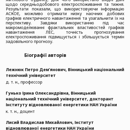
щодо середньодобового електроспоживання та тижня.
Результати показали, що використовуючи інформацію
АСКОЕ, можливо отримати низку наочних добових
графіків електричного навантаження та узагальнити їх на
перспективу. Завдяки використанню під час
макромоделюванні фрактальних властивостей графіків
навантаження ЛЕС, точність прогнозування
електроспоживання підвищується і збільшується термін
задовільного прогнозу.
Біографії авторів
Лежнюк Петро Дем’янович,
Вінницький національний
технічний університет
д. т. н., профессор
Гунько Ірина Олександрівна,
Вінницький
національний технічний університет, докторант
Інституту відновлюваної енергетики НАН України
к. т. н., доцент
Лисий Владислав Михайлович,
Інститут
відновлюваної енергетики НАН України