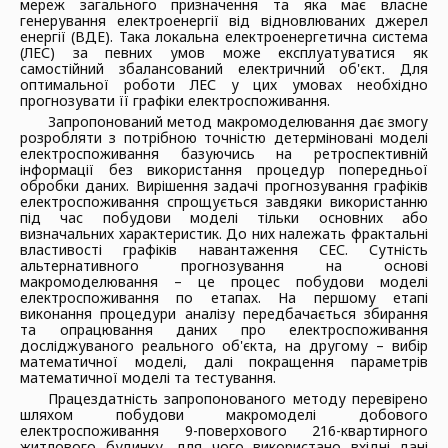
мереж загального призначення та яка має власне
генерування електроенергії від відновлюваних джерел
енергії (ВДЕ). Така локальна електроенергетична система
(ЛЕС) за певних умов може експлуатуватися як
самостійний збалансований електричний об'єкт. Для
оптимальної роботи ЛЕС у цих умовах необхідно
прогнозувати її графіки електроспоживання.
Запропонований метод макромоделювання дає змогу
розробляти з потрібною точністю детерміновані моделі
електроспоживання базуючись на ретроспективній
інформації без використання процедур попередньої
обробки даних. Вирішення задачі прогнозування графіків
електроспоживання спрощується завдяки використанню
під час побудови моделі тільки основних або
визначальних характеристик. До них належать фрактальні
властивості графіків навантаження СЕС. Сутність
альтернативного прогнозування на основі
макромоделювання – це процес побудови моделі
електроспоживання по етапах. На першому етапі
виконання процедури аналізу передбачається збирання
та опрацювання даних про електроспоживання
досліджуваного реального об'єкта, на другому – вибір
математичної моделі, далі покращення параметрів
математичної моделі та тестування.
Працездатність запропонованого методу перевірено
шляхом побудови макромоделі добового
електроспоживання 9-поверхового 216-квартирного
житлового будинку, для чого використано вхідні дані