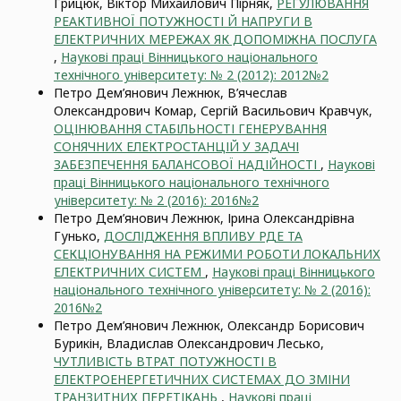
Грицюк, Віктор Михайлович Пірняк,
РЕГУЛЮВАННЯ
РЕАКТИВНОЇ ПОТУЖНОСТІ Й НАПРУГИ В
ЕЛЕКТРИЧНИХ МЕРЕЖАХ ЯК ДОПОМІЖНА ПОСЛУГА
,
Наукові праці Вінницького національного
технічного університету: № 2 (2012): 2012№2
Петро Дем’янович Лежнюк, В’ячеслав
Олександрович Комар, Сергій Васильович Кравчук,
ОЦІНЮВАННЯ СТАБІЛЬНОСТІ ГЕНЕРУВАННЯ
СОНЯЧНИХ ЕЛЕКТРОСТАНЦІЙ У ЗАДАЧІ
ЗАБЕЗПЕЧЕННЯ БАЛАНСОВОЇ НАДІЙНОСТІ
,
Наукові
праці Вінницького національного технічного
університету: № 2 (2016): 2016№2
Петро Дем’янович Лежнюк, Ірина Олександрівна
Гунько,
ДОСЛІДЖЕННЯ ВПЛИВУ РДЕ ТА
СЕКЦІОНУВАННЯ НА РЕЖИМИ РОБОТИ ЛОКАЛЬНИХ
ЕЛЕКТРИЧНИХ СИСТЕМ
,
Наукові праці Вінницького
національного технічного університету: № 2 (2016):
2016№2
Петро Дем’янович Лежнюк, Олександр Борисович
Бурикін, Владислав Олександрович Лесько,
ЧУТЛИВІСТЬ ВТРАТ ПОТУЖНОСТІ В
ЕЛЕКТРОЕНЕРГЕТИЧНИХ СИСТЕМАХ ДО ЗМІНИ
ТРАНЗИТНИХ ПЕРЕТІКАНЬ
,
Наукові праці