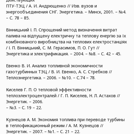
ПТУ-ТЭЦ / А. И. Андрющенко // Изв. вузов и
энергообъединения СНГ. Энергетика. – Минск, 2001. – №4.
– С. 78 – 85.
Вінницький І. П. Спрощений метод визначення витрат
палива на відпущену електричну та теплову енергію за їх
комбінованого виробництва на теплових електростанціях
/ І. П. Вінницький, С. М. Герасимов, П. О. Гут //
Энергетика и электрификация. – 2004. – №8. – С. 42 – 45.
Евенко В. И. Анализ топливной экономичности
газотурбинных ТЭЦ / В. И. Евенко, А. С. Стребков //
Теплоэнергетика. – 2006. – №10. – С.74 – 78.
Киселев Г. П. О тепловой эффективности
теплоэлектроцентралей / Г. П. Киселев, Н. Л. Астахов //
Энергетик. – 2006.
– №3. – С. 19 – 22.
Кузнецов А. М. Экономия топлива при переводе турбины
в теплофикационный режим / А. М. Кузнецов //
Энергетик. – 2007. – №1. – С. 21 – 22.