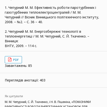
1. Чепурний М. М. Ефективність роботи паротурбінних і
газотурбінних теплоелектроцентралей / М. М.
Чепурний // Вісник Вінницького політехнічного інституту,
2008. – №2. – С. 36 – 40.
2. Чепурний М. М. Енергозбережні технології в
теплоенергетиці / М. М. Чепурний, С. Й. Ткаченко. –
Вінниця:
ВНТУ, 2009. – 114 с.
PDF
Завантажень: 85
Переглядів анотації: 403
Як цитувати
М. М. Чепурний, С. Й. Ткаченко, і Н. В. Пішеніна, «ПОКАЗНИКИ
ЕФЕКТИВНОСТІ РОБОТИ ЕНЕРГЕТИЧНИХ УСТАНОВОК ДЛЯ