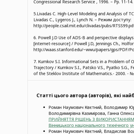
Congressional Research Service , 1996. – Рр. 11-14.
5.Livadas C. High-Level Modeling and Analysis of TC
Livadas C., Lygeros J., Lynch N. – Режим доступу:
http://people.csail.mit.edu/clivadas/pubs/RTSS99.pdf
6. Powell J.D Use of ADS-B and perspective displays
[internet-resource] / Powell J.D, Jennings Ch., Hol
http://waas.stanford.edu/~wwu/papers/gps/PDF/P
7. Kumkov S.I. Informational Sets in a Problem of O
Trajectory / Kumkov S.I., Patsko V.S., Pyatko S.G., 
of the Steklov Institute of Mathematics.- 2000. - №
Статті цього автора (авторів), які на
Роман Наумович Квєтний, Володимир Юр
Володимирівна Казимірова, Ганна Олекс
ПРИЙНЯТТЯ РІШЕНЬ З ВИКОРИСТАННЯМ
Вінницького національного технічного ун
Роман Наумович Квєтний, Владислав Во