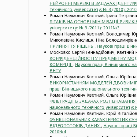
НЕЙРОННІ МЕРЕЖІ В ЗАДАЧАХ ІДЕНТИФ
технічного університету: № 3 (2010): 201
Роман Наумович Квєтний, Ірина Петрівн
ЛІТАКІВ НА ОСНОВІ МІНІМІЗАЦІЇ РИЗИК
університету: № 3 (2011): 2011№3
Роман Наумович Квєтний, Володимир Юр
Миколаївна Кислиця, Ніна Володимирівн
ПРИЙНЯТТЯ РІШЕНЬ
,
Наукові праці Вінн
Московко Сергій Геннадійович, Квєтний
КОНФІДЕНЦІЙНОСТІ У ПРЕДМЕТНУ МО
КОМЕРЦІЇ
,
Наукові праці Вінницького на
ВНТУ
Роман Наумович Квєтний, Ольга Юріївна
ВИКОРИСТАННЯМ МОДЕЛЕЙ ДВОВИМІРН
праці Вінницького національного технічн
Роман Наумович Квєтний, Ольга Юріївн
ФІЛЬТРАЦІЇ В ЗАДАЧАХ РОЗПІЗНАВАННЯ
національного технічного університету: 
Роман Наумович Квєтний, Юрій Віталійо
ФУНКЦІОНАЛЬНИХ ХАРАКТЕРИСТИК СУЧ
ВІДЕОПОТОКІВ ДАНИХ
,
Наукові праці В
2010№4