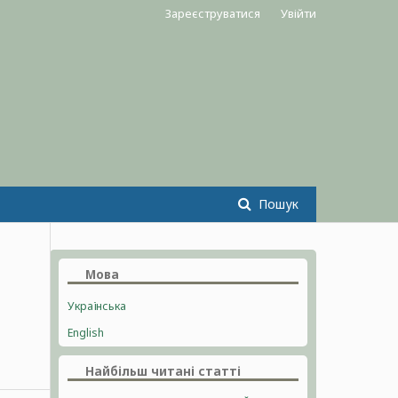
Зареєструватися
Увійти
Пошук
Мова
Українська
English
Найбільш читані статті