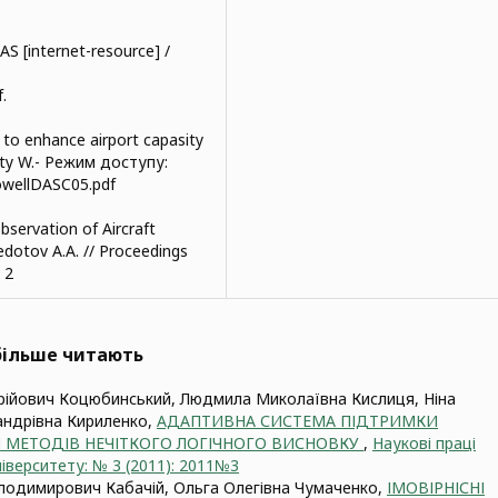
AS [internet-resource] /
.
 to enhance airport capasity
forty W.- Режим доступу:
owellDASC05.pdf
bservation of Aircraft
Fedotov A.A. // Proceedings
 2
йбільше читають
ійович Коцюбинський, Людмила Миколаївна Кислиця, Ніна
андрівна Кириленко,
АДАПТИВНА СИСТЕМА ПІДТРИМКИ
 МЕТОДІВ НЕЧІТКОГО ЛОГІЧНОГО ВИСНОВКУ
,
Наукові праці
іверситету: № 3 (2011): 2011№3
лодимирович Кабачій, Ольга Олегівна Чумаченко,
ІМОВІРНІСНІ