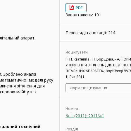
PDF
Завантажень: 101
Переглядів анотації: 214
літальний апарат,
Як цитувати
Р. Н. Квєтний і І. П. Борщова, «АЛГО
УНИКНЕННЯ ЗІТКНЕНЬ ДЛЯ БЕЗПІЛО
ЛІТАЛЬНИХ АПАРАТІВ»,
НаукПраці ВНТ
и. Зроблено аналіз
1, Лис 2011.
 математичної моделі руху
икнення зіткнення для
Формати цитування
 основою майбутніх
Номер
№ 1 (2011): 2011№1
нальний технічний
Розділ