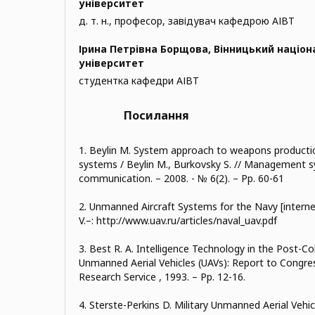
університет
д. т. н., професор, завідувач кафедрою АІВТ
Ірина Петрівна Борщова,
Вінницький націон
університет
студентка кафедри АІВТ
Посилання
1. Beylin M. System approach to weapons producti
systems / Beylin M., Burkovsky S. // Management s
communication. – 2008. - № 6(2). – Pp. 60-61
2. Unmanned Aircraft Systems for the Navy [intern
V.–: http://www.uav.ru/articles/naval_uav.pdf
3. Best R. A. Intelligence Technology in the Post-Co
Unmanned Aerial Vehicles (UAVs): Report to Congre
Research Service , 1993. – Рр. 12-16.
4. Sterste-Perkins D. Military Unmanned Aerial Vehi