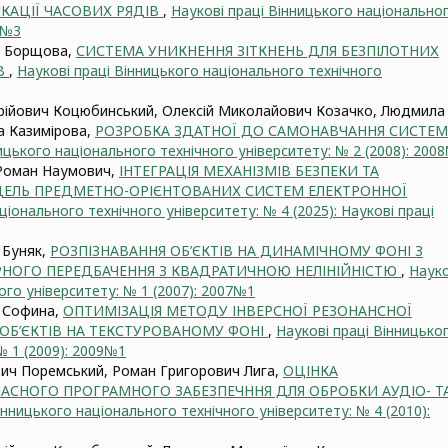
ІКАЦІЇ ЧАСОВИХ РЯДІВ
,
Наукові праці Вінницького національно
0№3
а Борщова,
СИСТЕМА УНИКНЕННЯ ЗІТКНЕНЬ ДЛЯ БЕЗПІЛОТНИХ
ІВ
,
Наукові праці Вінницького національного технічного
ійович Коцюбинський, Олексій Миколайович Козачко, Людмила
а Казимірова,
РОЗРОБКА ЗДАТНОЇ ДО САМОНАВЧАННЯ СИСТЕ
ицького національного технічного університету: № 2 (2008): 200
 Роман Наумович,
ІНТЕГРАЦІЯ МЕХАНІЗМІВ БЕЗПЕКИ ТА
ДЕЛЬ ПРЕДМЕТНО-ОРІЄНТОВАНИХ СИСТЕМ ЕЛЕКТРОННОЇ
ціонального технічного університету: № 4 (2025): Наукові праці
 Буняк,
РОЗПІЗНАВАННЯ ОБ’ЄКТІВ НА ДИНАМІЧНОМУ ФОНІ З
ОГО ПЕРЕДБАЧЕННЯ З КВАДРАТИЧНОЮ НЕЛІНІЙНІСТЮ
,
Науко
ого університету: № 1 (2007): 2007№1
а Софина,
ОПТИМІЗАЦІЯ МЕТОДУ ІНВЕРСНОЇ РЕЗОНАНСНОЇ
 ОБ’ЄКТІВ НА ТЕКСТУРОВАНОМУ ФОНІ
,
Наукові праці Вінницько
№ 1 (2009): 2009№1
вич Поремський, Роман Григорович Лига,
ОЦІНКА
АСНОГО ПРОГРАМНОГО ЗАБЕЗПЕЧННЯ ДЛЯ ОБРОБКИ АУДІО- Т
інницького національного технічного університету: № 4 (2010):