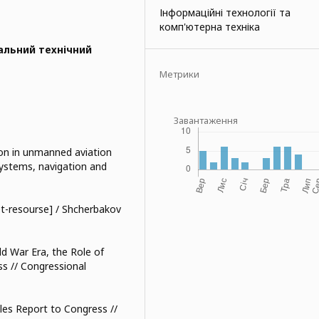
Інформаційні технології та
комп'ютерна техніка
альний технічний
Метрики
Завантаження
on in unmanned aviation
ystems, navigation and
et-resourse] / Shcherbakov
ld War Era, the Role of
ss // Congressional
cles Report to Congress //