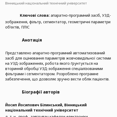
Вінницький національний технічний університет
Ключові слова:
апаратно-програмний засіб, УЗД-
зображення, фільтр, сегментатор, геометричні параметри
об’єктів, ПЛІС
Анотація
Представлено апаратно-програмний автоматизований
засіб для оцінювання параметрів жовчовидільної системи
на УЗД-зображеннях, робота якого ґрунтується на
вторинній обробці УЗД-зображення спеціалізованими
фільтрами і сегментатором. Розроблено програмне
забезпечення, що дозволяє зручно вести облік пацієнтів.
Біографії авторів
Йосип Йосипович Білинський,
Вінницький
національний технічний університет
д. т. н., проф., завідувач кафедри електроніки