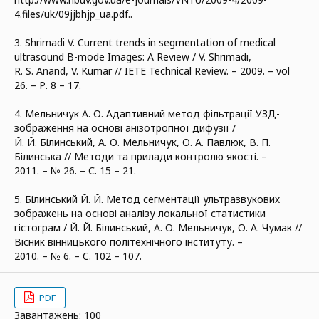
4.files/uk/09jjbhjp_ua.pdf..
3. Shrimadi V. Current trends in segmentation of medical
ultrasound B-mode Images: A Review / V. Shrimadi,
R. S. Anand, V. Kumar // IETE Technical Review. – 2009. – vol
26. – Р. 8 – 17.
4. Мельничук А. О. Адаптивний метод фільтрації УЗД-
зображення на основі анізотропної дифузії /
Й. Й. Білинський, А. О. Мельничук, О. А. Павлюк, В. П.
Білинська // Методи та прилади контролю якості. –
2011. – № 26. – С. 15 – 21.
5. Білинський Й. Й. Метод сегментації ультразвукових
зображень на основі аналізу локальної статистики
гістограм / Й. Й. Білинський, А. О. Мельничук, О. А. Чумак //
Вісник вінницького політехнічного інституту. –
2010. – № 6. – C. 102 – 107.
PDF
Завантажень: 100