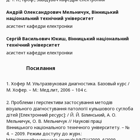
Андрій Олександрович Мельничук,
Вінницький
національний технічний університет
асистент кафедри електроніки
Сергій Васильович Юкиш,
Вінницький національний
технічний університет
асистент кафедри електроніки
Посилання
1. Хофер М. Ультразвуковая диагностика. Базовый курс /
М. Хофер. – М.: Мед.лит, 2006 – 104 с.
2. Проблеми і перспективи застосування методів
візуального діагностування патології кульшового суглоба
дітей [Електронний ресурс]: / Й. Й. Білинський, А. О.
Мельничук, О. В. Мельничук // Наукові праці
Вінницького національного технічного університету. – №
4. – 2009. Режим доступу до журн.:
http://www.nbuv.gov.ua/e-journals/VNTU/2009-4/2009-