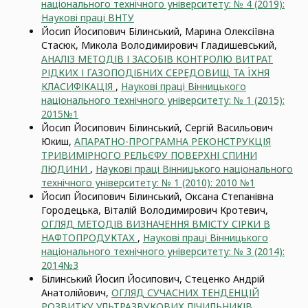
національного технічного університету: № 4 (2019):
Наукові праці ВНТУ
Йосип Йосипович Білинський, Марина Олексіївна
Стасюк, Микола Володимирович Гладишевський,
АНАЛІЗ МЕТОДІВ І ЗАСОБІВ КОНТРОЛЮ ВИТРАТ
РІДКИХ І ГАЗОПОДІБНИХ СЕРЕДОВИЩ ТА ЇХНЯ
КЛАСИФІКАЦІЯ
,
Наукові праці Вінницького
національного технічного університету: № 1 (2015):
2015№1
Йосип Йосипович Білинський, Сергій Васильович
Юкиш,
АПАРАТНО-ПРОГРАМНА РЕКОНСТРУКЦІЯ
ТРИВИМІРНОГО РЕЛЬЄФУ ПОВЕРХНІ СПИНИ
ЛЮДИНИ
,
Наукові праці Вінницького національного
технічного університету: № 1 (2010): 2010 №1
Йосип Йосипович Білинський, Оксана Степанівна
Городецька, Віталій Володимирович Кротевич,
ОГЛЯД МЕТОДІВ ВИЗНАЧЕННЯ ВМІСТУ СІРКИ В
НАФТОПРОДУКТАХ
,
Наукові праці Вінницького
національного технічного університету: № 3 (2014):
2014№3
Білинський Йосип Йосипович, Стеценко Андрій
Анатолійович,
ОГЛЯД СУЧАСНИХ ТЕНДЕНЦІЙ
РОЗВИТКУ УЛЬТРАЗВУКОВИХ ЛІЧИЛЬНИКІВ
,